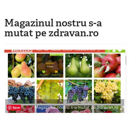
Mergi la conţinutul principal
Magazinul nostru s-a
Eşti aici
mutat pe zdravan.ro
Magazinul nostru s-a mutat pe zdravan.ro
Save