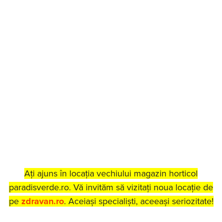
Ați ajuns în locația vechiului magazin horticol
paradisverde.ro. Vă invităm să vizitați noua locație de
pe
zdravan.ro
. Aceiași specialiști, aceeași seriozitate!