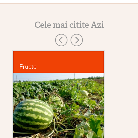
Cele mai citite Azi
Fructe
În