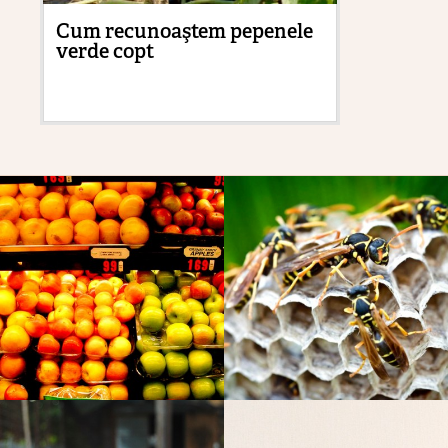
Cum recunoaştem pepenele
Fr
verde copt
mă