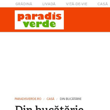
Mergi la conţinutul principal
Meniu principal
GRĂDINĂ
LIVADĂ
VIȚĂ-DE-VIE
CASĂ
Eşti aici
PARADISVERDE.RO
CASĂ
DIN BUCĂTĂRIE
Din bucătărie