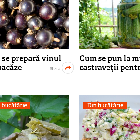
se prepară vinul
Cum se pun la m
oacăze
castraveţii pent
Share
 bucătărie
Din bucătărie