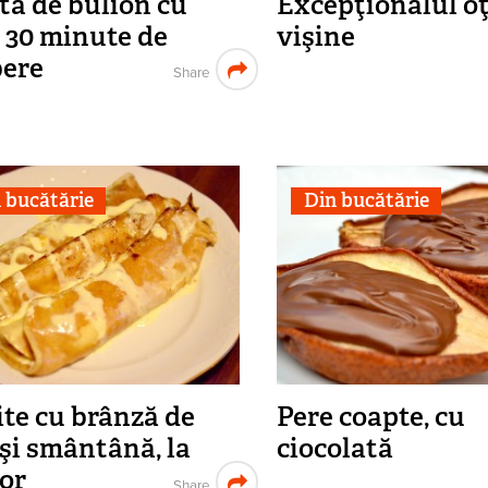
tă de bulion cu
Excepţionalul oţ
 30 minute de
vişine
bere
Share
 bucătărie
Din bucătărie
ite cu brânză de
Pere coapte, cu
 şi smântână, la
ciocolată
or
Share