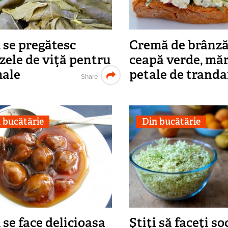
se pregătesc
Cremă de brânză
zele de viţă pentru
ceapă verde, măr
ale
petale de tranda
Share
 bucătărie
Din bucătărie
se face delicioasa
Ştiţi să faceţi s