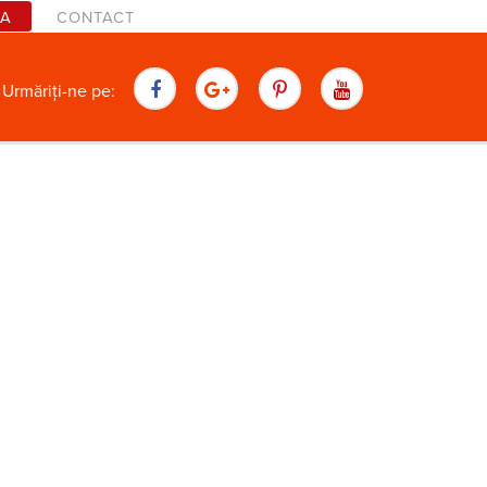
TA
CONTACT
are
Urmăriți-ne pe: