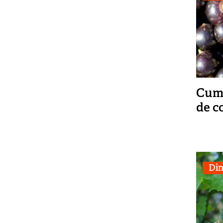
Cum 
de c
Din