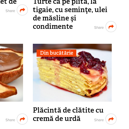
et de
Turte ca pe plită, la
tigaie, cu seminţe, ulei
Share
de măsline şi
condimente
Share
Din bucătărie
Plăcintă de clătite cu
cremă de urdă
Share
Share