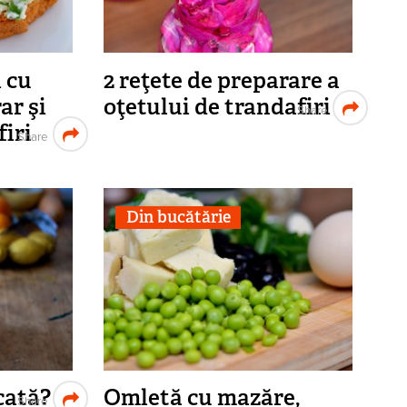
 cu
2 reţete de preparare a
ar şi
oţetului de trandafiri
Share
firi
Share
Din bucătărie
ocată?
Omletă cu mazăre,
Share