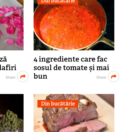
Din bucătărie
ză
4 ingrediente care fac
afiri
sosul de tomate și mai
bun
Share
Share
Din bucătărie