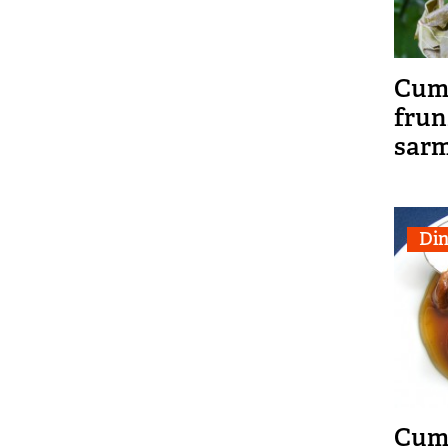
Cum 
frun
sarm
Din
Cum 