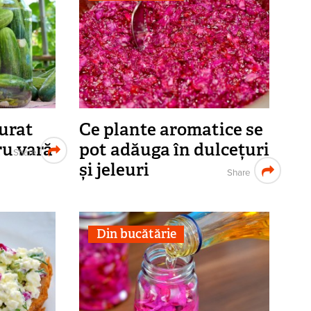
urat
Ce plante aromatice se
ru vară
pot adăuga în dulcețuri
Share
și jeleuri
Share
Din bucătărie