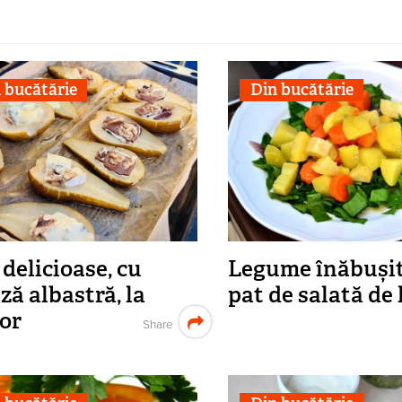
 bucătărie
Din bucătărie
 delicioase, cu
Legume înăbușit
ză albastră, la
pat de salată de
or
Share