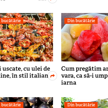
 bucătărie
Din bucătărie
i uscate, cu ulei de
Cum pregătim a
ne, în stil italian
vara, ca să-i um
Share
iarna
 bucătărie
Din bucătărie