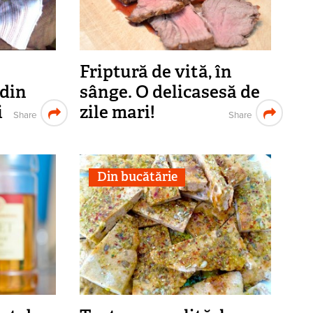
Friptură de vită, în
 din
sânge. O delicasesă de
i
zile mari!
Share
Share
Din bucătărie