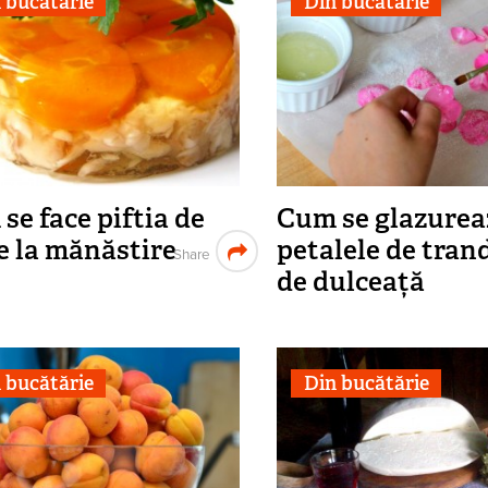
 bucătărie
Din bucătărie
se face piftia de
Cum se glazurea
e la mănăstire
petalele de trand
Share
de dulceață
 bucătărie
Din bucătărie