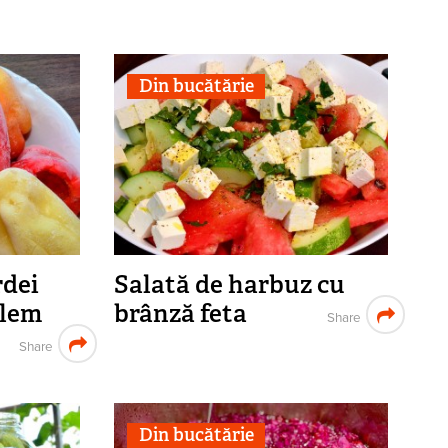
Din bucătărie
rdei
Salată de harbuz cu
plem
brânză feta
Share
Share
Din bucătărie