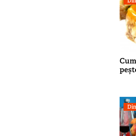
Din
Cum 
peșt
Din