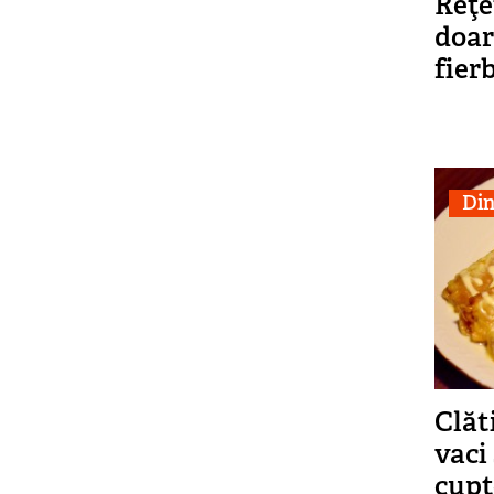
Reţe
doar
fier
Din
Clăt
vaci
cupt