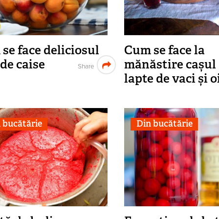
se face deliciosul
Cum se face la
de caise
mănăstire cașul
Share
lapte de vaci și o
 bucătărie
Din bucătărie