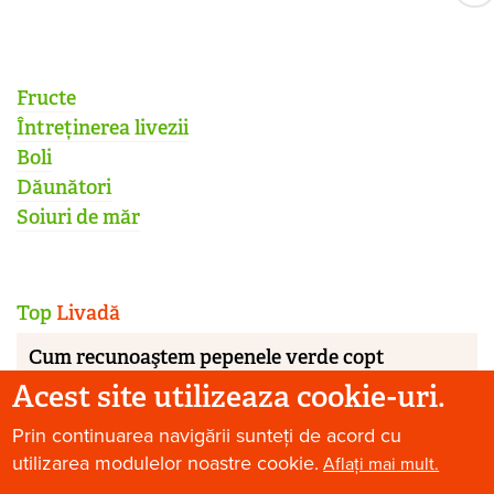
Fructe
Întreținerea livezii
Boli
Dăunători
Soiuri de măr
Top
Livadă
Cum recunoaştem pepenele verde copt
Acest site utilizeaza cookie-uri.
Frunze roșii, bășicate în mărul meu. Cât de grav e?
Prin continuarea navigării sunteți de acord cu
Cum împiedicăm viespile să vandalizeze via și
utilizarea modulelor noastre cookie.
Aflați mai mult.
livada