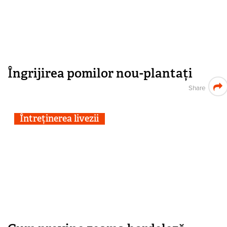
Îngrijirea pomilor nou-plantați
Share
Întreținerea livezii