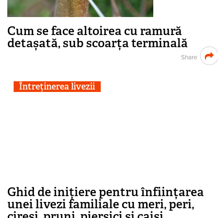
Cum se face altoirea cu ramură
detașată, sub scoarța terminală
Share
Întreținerea livezii
Ghid de inițiere pentru înființarea
unei livezi familiale cu meri, peri,
cireși, pruni, piersici și caiși