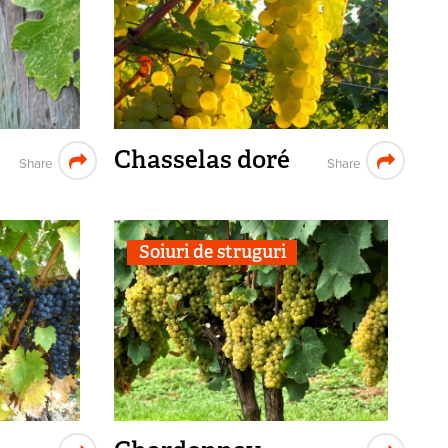
Chasselas doré
Share
Share
Soiuri de struguri