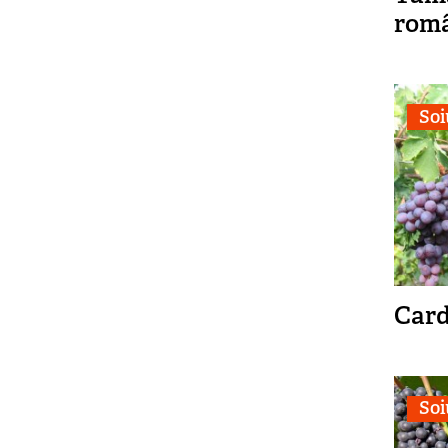
rom
Soi
Card
Soi