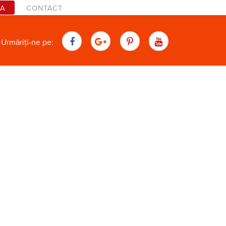
TA
CONTACT
are
Urmăriți-ne pe: