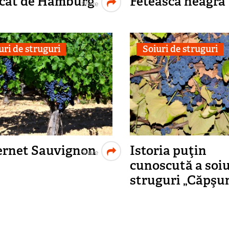
cat de Hamburg
Fetească neagră
Share
uri de struguri
Soiuri de struguri
rnet Sauvignon
Istoria puţin
Share
cunoscută a soiu
struguri „Căpşu