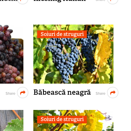
Soiuri de struguri
Băbească neagră
Share
Share
Soiuri de struguri