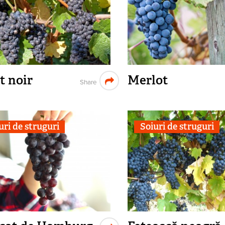
t noir
Merlot
Share
uri de struguri
Soiuri de struguri