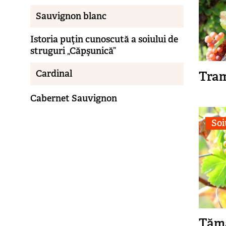
Sauvignon blanc
Istoria puţin cunoscută a soiului de
struguri „Căpşunică”
Cardinal
Tra
Cabernet Sauvignon
Soi
Tăm