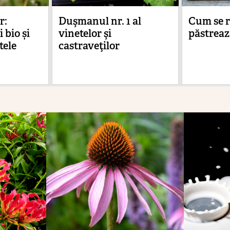
r:
Duşmanul nr. 1 al
Cum se r
i bio și
vinetelor şi
păstreaz
tele
castraveţilor