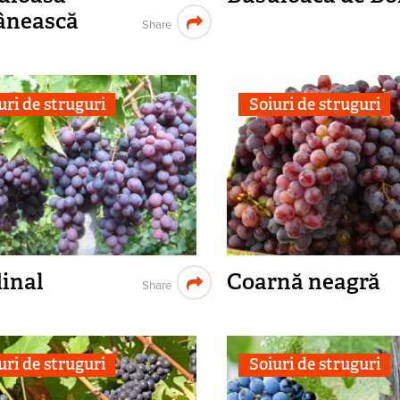
ânească
Share
uri de struguri
Soiuri de struguri
inal
Coarnă neagră
Share
uri de struguri
Soiuri de struguri