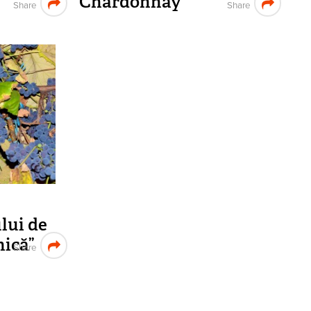
Chardonnay
Share
Share
lui de
nică”
Share