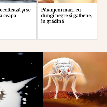
ecoltează şi se
Păianjeni mari, cu
Me
ă ceapa
dungi negre și galbene,
vi
în grădină
mi