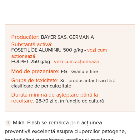
Producător:
BAYER SAS, GERMANIA
Substanță activă:
FOSETIL DE ALUMINIU
500 g/kg
-
vezi cum
acționează
FOLPET
250 g/kg
-
vezi cum acționează
Mod de prezentare:
FG - Granule fine
Grupa de toxicitate:
Xi - produs iritant sau fără
clasificare de periculozitate
Durata minimă de așteptare până la
recoltare:
28-70 zile, în funcție de cultură
Mikal Flash se remarcă prin acțiunea
preventivă excelentă asupra ciupercilor patogene,
împiedicând germinarea sporilor și cresterea