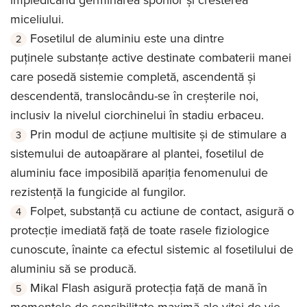
miceliului.
Fosetilul de aluminiu este una dintre
puținele substanțe active destinate combaterii manei
care posedă sistemie completă, ascendentă și
descendentă, translocându-se în creșterile noi,
inclusiv la nivelul ciorchinelui în stadiu erbaceu.
Prin modul de acțiune multisite și de stimulare a
sistemului de autoapărare al plantei, fosetilul de
aluminiu face imposibilă apariția fenomenului de
rezistență la fungicide al fungilor.
Folpet, substanță cu actiune de contact, asigură o
protecție imediată față de toate rasele fiziologice
cunoscute, înainte ca efectul sistemic al fosetilului de
aluminiu să se producă.
Mikal Flash asigură protecția față de mană în
momentele de sensibilitate maximă ale viței de vie.