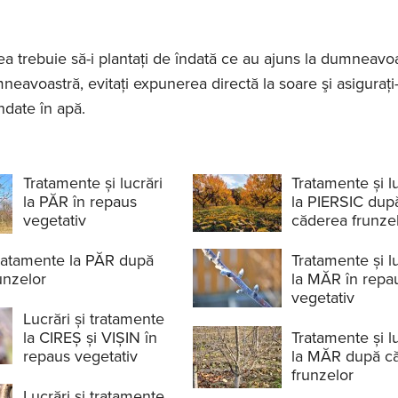
ea trebuie să-i plantaţi de îndată ce au ajuns la dumneavoa
mneavoastră, evitaţi expunerea directă la soare şi asiguraţi
ndate în apă.
Tratamente și lucrări
Tratamente și lu
la PĂR în repaus
la PIERSIC dup
vegetativ
căderea frunze
 tratamente la PĂR după
Tratamente și lu
unzelor
la MĂR în repa
vegetativ
Lucrări și tratamente
la CIREȘ și VIȘIN în
Tratamente și lu
repaus vegetativ
la MĂR după c
frunzelor
Lucrări și tratamente