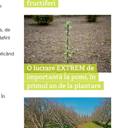
fructiferi
u
s, de
firii
plicând
O lucrare EXTREM de
importantă la pomi, în
primul an de la plantare
 În