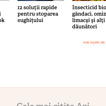
12 soluții rapide
Insecticid bi
i
pentru stoparea
gândaci, omiz
ok
sughițului
limacşi şi alţi
dăunători
mai multe de