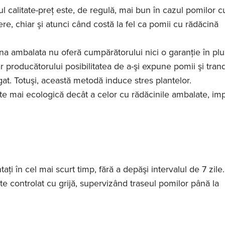
l calitate-preţ este, de regulă, mai bun în cazul pomilor c
ere, chiar şi atunci când costă la fel ca pomii cu rădăcină
na ambalata nu oferă cumpărătorului nici o garanţie în plu
 producătorului posibilitatea de a-şi expune pomii şi tranda
t. Totuşi, această metodă induce stres plantelor.
te mai ecologică decât a celor cu rădăcinile ambalate, im
ţi în cel mai scurt timp, fără a depăşi intervalul de 7 zile.
te controlat cu grijă, supervizând traseul pomilor până la