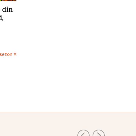
o din
i,
 sezon