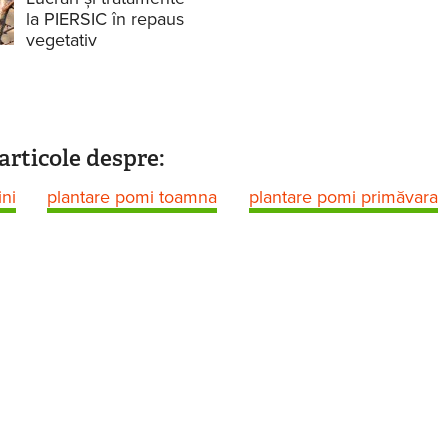
la PIERSIC în repaus
vegetativ
articole despre:
ini
plantare pomi toamna
plantare pomi primăvara