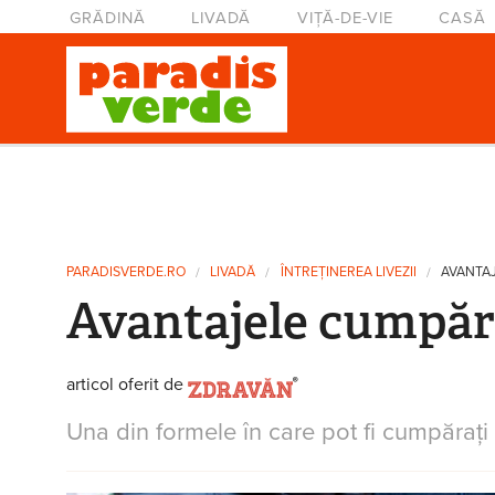
Mergi la conţinutul principal
Meniu principal
GRĂDINĂ
LIVADĂ
VIȚĂ-DE-VIE
CASĂ
Eşti aici
PARADISVERDE.RO
LIVADĂ
ÎNTREȚINEREA LIVEZII
AVANTAJ
Avantajele cumpărăr
articol oferit de
Una din formele în care pot fi cumpăraţi 