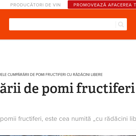
PRODUCĂTORI DE VIN
PROMOVEAZĂ AFACEREA 
Căut
Formular de căutare
ELE CUMPĂRĂRII DE POMI FRUCTIFERI CU RĂDĂCINI LIBERE
ii de pomi fructiferi 
pomii fructiferi, este cea numită „cu rădăcini li