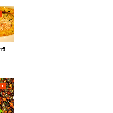
ră
co