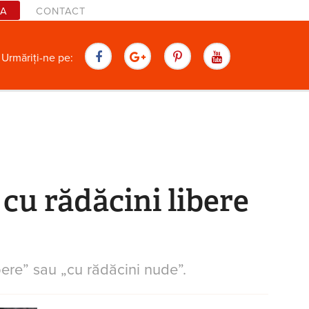
TA
CONTACT
are
Urmăriți-ne pe:
cu rădăcini libere
bere” sau „cu rădăcini nude”.