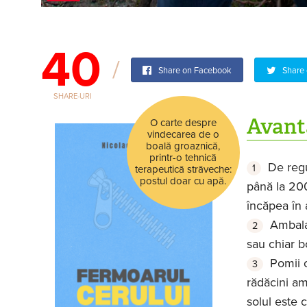
40
Share on Facebook
Share 
SHARE-URI
Avanta
O carte despre
vindecarea de o
boală groaznică,
printr-o tehnică
De regu
terapeutică străveche:
postul doar cu apă.
până la 200
încăpea în 
Ambalaj
sau chiar b
Pomii c
rădăcini am
solul este 