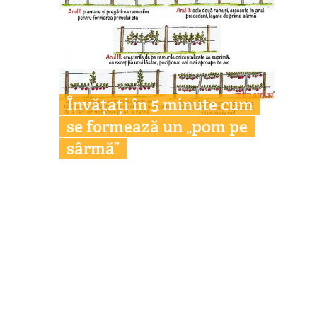
Învățați în 5 minute cum
se formează un „pom pe
sârmă”