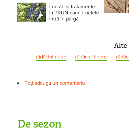
Lucrări și tratamente
la PRUN când fructele
intră în pârgă
Alte 
rădăcini nude
rădăcini libere
rădăc
Poți adăuga un comentariu
De sezon