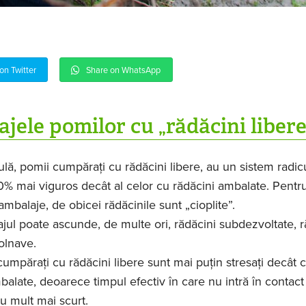
on Twitter
Share on WhatsApp
jele pomilor cu „rădăcini libere
lă, pomii cumpăraţi cu rădăcini libere, au un sistem radic
% mai viguros decât al celor cu rădăcini ambalate. Pentr
ambalaje, de obicei rădăcinile sunt „cioplite”.
ul poate ascunde, de multe ori, rădăcini subdezvoltate, r
olnave.
umpăraţi cu rădăcini libere sunt mai puţin stresaţi decât c
balate, deoarece timpul efectiv în care nu intră în contact
cu mult mai scurt.