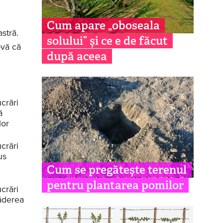
Cum apare „oboseala
stră.
solului” şi ce e de făcut
-vă că
după aceea
crări
ă
lor
crări
us
Cum se pregăteşte terenul
pentru plantarea pomilor
crări
ăderea