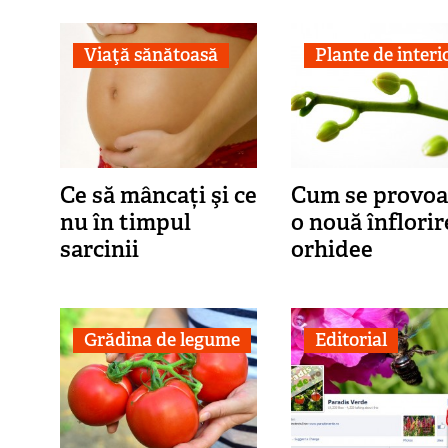
Viaţă sănătoasă
Plante de interi
Ce să mâncați şi ce
Cum se provoa
nu în timpul
o nouă înflorir
sarcinii
orhidee
Grădina de legume
Editorial