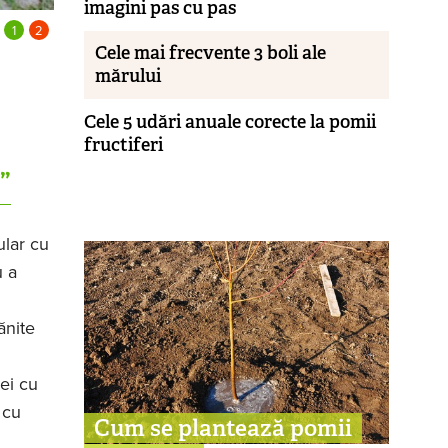
imagini pas cu pas
Cele mai frecvente 3 boli ale
mărului
Cele 5 udări anuale corecte la pomii
fructiferi
”
ular cu
u a
ănite
ei cu
 cu
Cum se plantează pomii