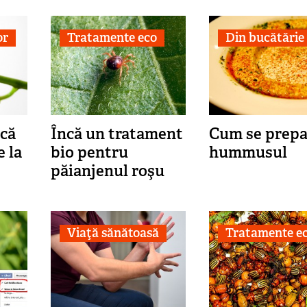
or
Tratamente eco
Din bucătărie
că
Încă un tratament
Cum se prepa
e la
bio pentru
hummusul
păianjenul roşu
Viaţă sănătoasă
Tratamente e