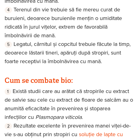
îmbolnăvirea cu mană.
Terenul din vie trebuie să fie mereu curat de
buruieni, deoarece buruienile mențin o umiditate
ridicată în jurul vițelor, extrem de favorabilă
îmbolnăvirii de mană.
Legatul, cârnitul și copcitul trebuie făcute la timp,
deoarece lăstarii tineri, apăruți după stropiri, sunt
foarte receptivi la îmbolnăvirea cu mană.
Cum se combate bio:
Există studii care au arătat că stropirile cu extract
de salvie sau cele cu extract de floare de salcâm au o
anumită eficacitate în prevenirea și stoparea
infecțiilor cu
Plasmopara viticola.
Rezultate excelente în prevenirea manei viței-de-
vie s-au obținut prin stropiri cu
soluție de lapte cu