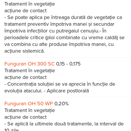
Tratament în vegetație
acțiune de contact
- Se poate aplica pe întreaga durată de vegetație ca
tratament preventiv împotriva manei și secundar
împotriva infecțiilor cu putregaiul cenușiu.- În
perioadele critice (ploi combinate cu vreme caldă) se
va combina cu alte produse împotriva manei, cu
acțiune sistemică.
Funguran OH 300 SC
0,15 - 0,175
Tratament în vegetație
acțiune de contact
- Concentrația soluției se va aprecia în funcție de
evoluția atacului. - Aplicare postlorală
Funguran OH 50 WP
0,20%
Tratament în vegetație
acțiune de contact
- Se aplică la ultimele două tratamente, la interval de
10 zile.