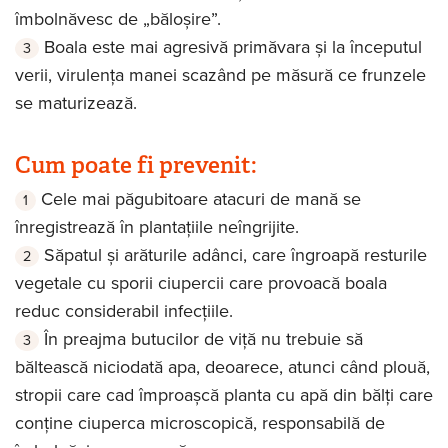
îmbolnăvesc de „băloșire”.
Boala este mai agresivă primăvara și la începutul
verii, virulența manei scazând pe măsură ce frunzele
se maturizează.
Cum poate fi prevenit:
Cele mai păgubitoare atacuri de mană se
înregistrează în plantațiile neîngrijite.
Săpatul și arăturile adânci, care îngroapă resturile
vegetale cu sporii ciupercii care provoacă boala
reduc considerabil infecțiile.
În preajma butucilor de viță nu trebuie să
băltească niciodată apa, deoarece, atunci când plouă,
stropii care cad împroașcă planta cu apă din bălți care
conține ciuperca microscopică, responsabilă de