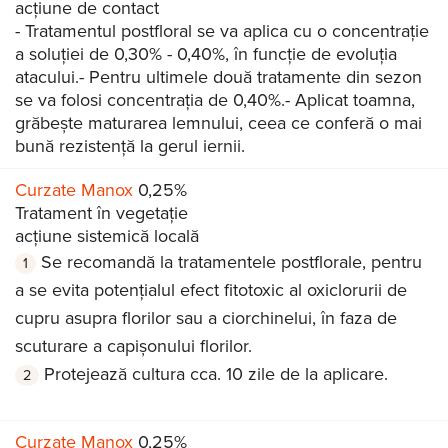
acțiune de contact
- Tratamentul postfloral se va aplica cu o concentrație
a soluției de 0,30% - 0,40%, în funcție de evoluția
atacului.- Pentru ultimele două tratamente din sezon
se va folosi concentrația de 0,40%.- Aplicat toamna,
grăbește maturarea lemnului, ceea ce conferă o mai
bună rezistență la gerul iernii.
Curzate Manox
0,25%
Tratament în vegetație
acțiune sistemică locală
Se recomandă la tratamentele postflorale, pentru
a se evita potențialul efect fitotoxic al oxiclorurii de
cupru asupra florilor sau a ciorchinelui, în faza de
scuturare a capișonului florilor.
Protejează cultura cca. 10 zile de la aplicare.
Curzate Manox
0,25%