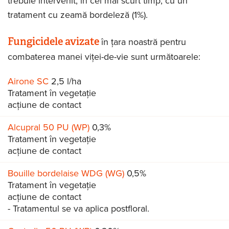
trebuie intervenit, în cel mai scurt timp, cu un
tratament cu zeamă bordeleză (1%).
Fungicidele avizate
în ţara noastră pentru
combaterea manei viței-de-vie sunt următoarele:
Airone SC
2,5 l/ha
Tratament în vegetație
acțiune de contact
Alcupral 50 PU (WP)
0,3%
Tratament în vegetație
acțiune de contact
Bouille bordelaise WDG (WG)
0,5%
Tratament în vegetație
acțiune de contact
- Tratamentul se va aplica postfloral.