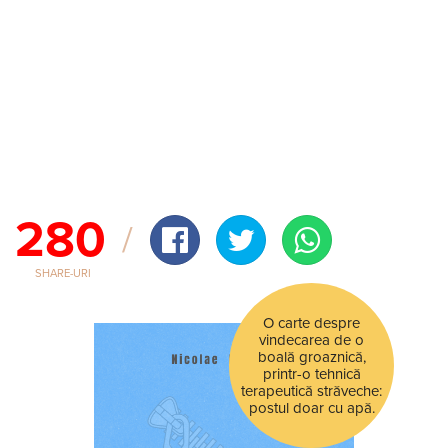
280
SHARE-URI
O carte despre
vindecarea de o
boală groaznică,
printr-o tehnică
terapeutică străveche:
postul doar cu apă.