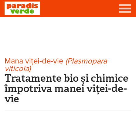
Mergi la conţinutul principal
Grădină
Livadă
Eşti aici
Viță-de-vie
Mana viței-de-vie
(Plasmopara
viticola)
Casă
Tratamente bio și chimice
Producători de vin
împotriva manei viței-de-
vie
Promovează afacerea ta
Contact