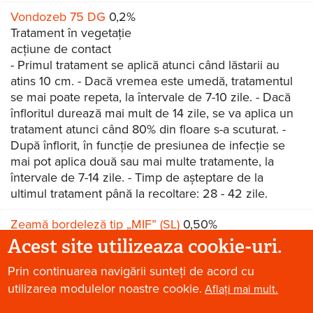
Vondozeb 75 DG
0,2%
Tratament în vegetație
acțiune de contact
- Primul tratament se aplică atunci când lăstarii au
atins 10 cm. - Dacă vremea este umedă, tratamentul
se mai poate repeta, la întervale de 7-10 zile. - Dacă
înfloritul durează mai mult de 14 zile, se va aplica un
tratament atunci când 80% din floare s-a scuturat. -
După înflorit, în funcție de presiunea de infecție se
mai pot aplica două sau mai multe tratamente, la
întervale de 7-14 zile. - Timp de așteptare de la
ultimul tratament până la recoltare: 28 - 42 zile.
Zeamă bordeleză tip „MIF” (SL)
0,50%
Tratament in repaus vegetativ
Acest site utilizeaza cookie-uri.
acțiune de contact
Prin continuarea navigării sunteți de acord cu
-
Aplicare postflorală
utilizarea modulelor noastre cookie.
Aflați mai mult.
Zeamă bordeleză tip „MIF” (SL)
0,50%