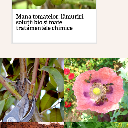
Mana tomatelor: lămuriri,
Co
soluții bio și toate
vi
tratamentele chimice
di