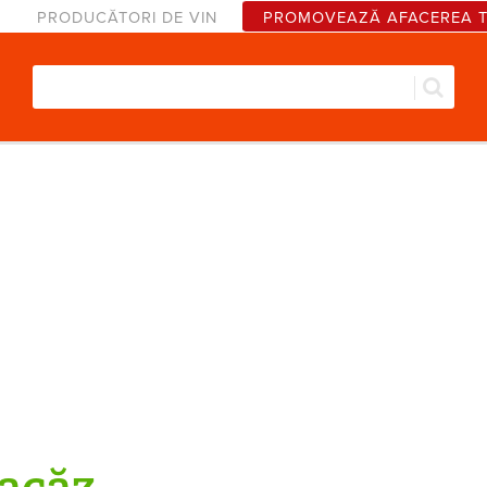
PRODUCĂTORI DE VIN
PROMOVEAZĂ AFACEREA 
Căut
Formular de căutare
acăz