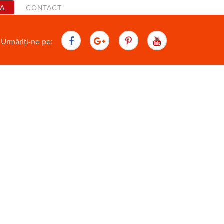
TA
CONTACT
are
Urmăriți-ne pe: