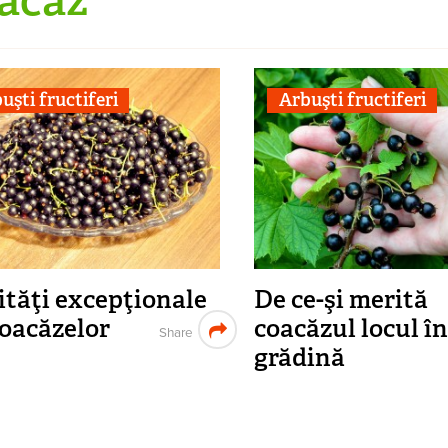
uşti fructiferi
Arbuşti fructiferi
lităţi excepţionale
De ce-şi merită
coacăzelor
coacăzul locul î
Share
grădină