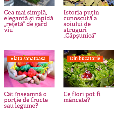
Cea mai simplă,
Istoria puţin
elegantă și rapidă
cunoscută a
„rețetă” de gard
soiului de
viu
struguri
„Căpşunică”
Viaţă sănătoasă
Din bucătărie
Cât înseamnă o
Ce flori pot fi
porție de fructe
mâncate?
sau legume?