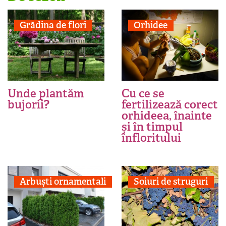
Grădina de flori
Orhidee
Unde plantăm
Cu ce se
bujorii?
fertilizează corect
orhideea, înainte
și în timpul
înfloritului
Arbuști ornamentali
Soiuri de struguri