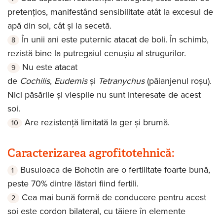
pretențios, manifestând sensibilitate atât la excesul de
apă din sol, cât și la secetă.
În unii ani este puternic atacat de boli. În schimb,
rezistă bine la putregaiul cenușiu al strugurilor.
Nu este atacat
de
Cochili
s
,
Eudemis
și
Tetranychus
(păianjenul roșu).
Nici păsările și viespile nu sunt interesate de acest
soi.
Are rezistență limitată la ger și brumă.
Caracterizarea agrofitotehnică:
Busuioaca de Bohotin are o fertilitate foarte bună,
peste 70% dintre lăstari fiind fertili.
Cea mai bună formă de conducere pentru acest
soi este cordon bilateral, cu tăiere în elemente