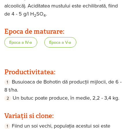
alcoolică). Aciditatea mustului este echilibrată, fiind
de 4 - 5 g/l H
SO
.
2
4
Epoca de maturare:
Epoca a IV-a
Epoca a V-a
Productivitatea:
Busuioaca de Bohotin dă producții mijlocii, de 6 -
8 t/ha.
Un butuc poate produce, în medie, 2,2 - 3,4 kg.
Variații si clone:
Fiind un soi vechi, populația acestui soi este