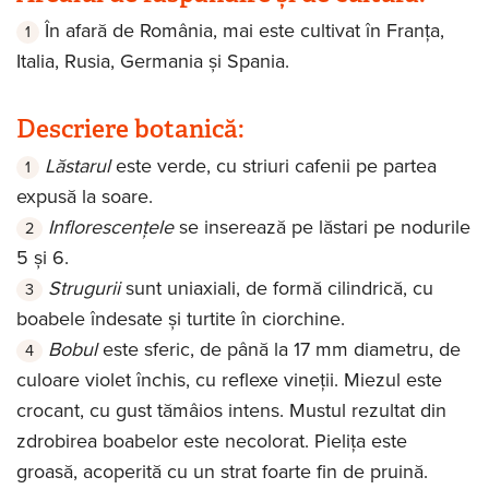
În afară de România, mai este cultivat în Franța,
Italia, Rusia, Germania și Spania.
Descriere botanică:
Lăstarul
este verde, cu striuri cafenii pe partea
expusă la soare.
Inflorescențele
se inserează pe lăstari pe nodurile
5 și 6.
Strugurii
sunt uniaxiali, de formă cilindrică, cu
boabele îndesate și turtite în ciorchine.
Bobul
este sferic, de până la 17 mm diametru, de
culoare violet închis, cu reflexe vineții. Miezul este
crocant, cu gust tămâios intens. Mustul rezultat din
zdrobirea boabelor este necolorat. Pielița este
groasă, acoperită cu un strat foarte fin de pruină.