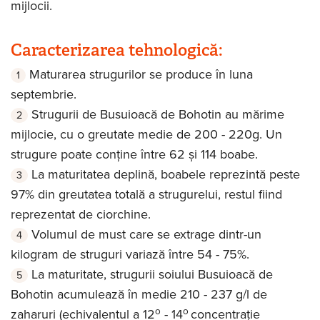
mijlocii.
Caracterizarea tehnologică:
Maturarea strugurilor se produce în luna
septembrie.
Strugurii de Busuioacă de Bohotin au mărime
mijlocie, cu o greutate medie de 200 - 220g. Un
strugure poate conține între 62 și 114 boabe.
La maturitatea deplină, boabele reprezintă peste
97% din greutatea totală a strugurelui, restul fiind
reprezentat de ciorchine.
Volumul de must care se extrage dintr-un
kilogram de struguri variază între 54 - 75%.
La maturitate, strugurii soiului Busuioacă de
Bohotin acumulează în medie 210 - 237 g/l de
o
o
zaharuri (echivalentul a 12
- 14
concentrație