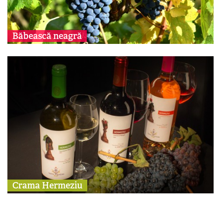
Băbească neagră
Crama Hermeziu