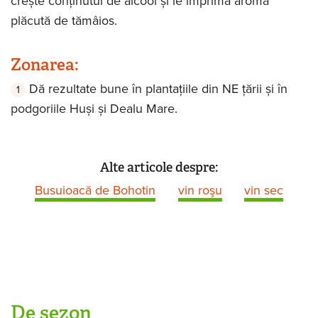
crește conținutul de alcool și le imprimă aroma
plăcută de tămâios.
Zonarea:
Dă rezultate bune în plantațiile din NE țării și în
podgoriile Huși și Dealu Mare.
Alte articole despre:
Busuioacă de Bohotin
vin roşu
vin sec
De sezon