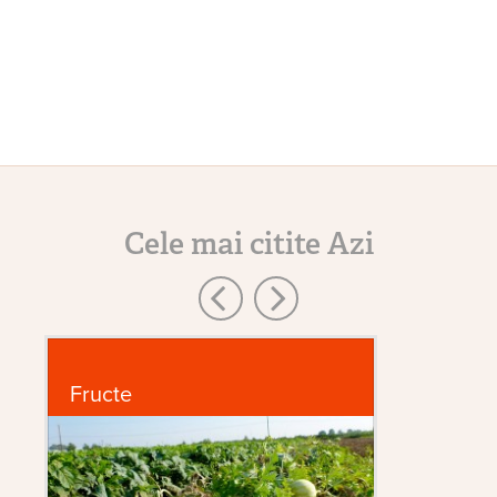
Cele mai citite Azi
Fructe
Bo