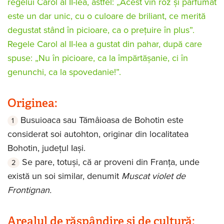
regelui Carol al II-lea, astfel: „Acest vin roz și parfumat
este un dar unic, cu o culoare de briliant, ce merită
degustat stând în picioare, ca o prețuire în plus”.
Regele Carol al II-lea a gustat din pahar, după care
spuse: „Nu în picioare, ca la împărtășanie, ci în
genunchi, ca la spovedanie!”.
Originea:
Busuioaca sau Tămâioasa de Bohotin este
considerat soi autohton, originar din localitatea
Bohotin, județul Iași.
Se pare, totuși, că ar proveni din Franța, unde
există un soi similar, denumit
Muscat violet de
Frontignan.
Arealul de răspândire și de cultură: