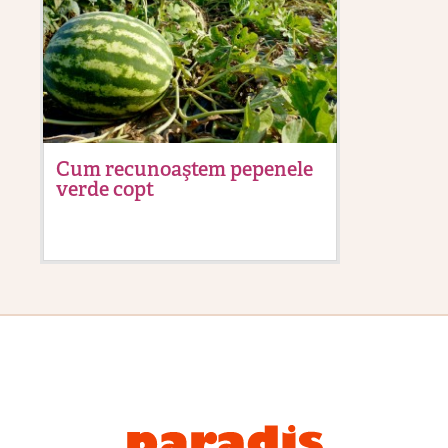
Cum recunoaştem pepenele
Ma
verde copt
sol
tr