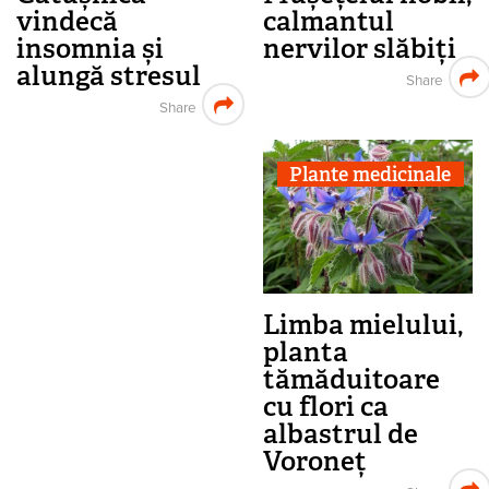
vindecă
calmantul
insomnia și
nervilor slăbiți
alungă stresul
Share
Share
Plante medicinale
Limba mielului,
planta
tămăduitoare
cu flori ca
albastrul de
Voroneț