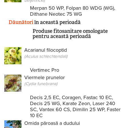
beijerincki)
Merpan 50 WP
,
Folpan 80 WDG (WG)
,
Dithane Neotec 75 WG
Dăunători
în această perioadă
Produse fitosanitare omologate
pentru această perioadă
Acarianul filocoptid
(Aculus schlechtendali)
Vertimec Pro
Viermele prunelor
(Cydia funebrana)
Decis 2,5 EC
,
Coragen
,
Fastac 10 EC
,
Decis 25 WG
,
Karate Zeon
,
Laser 240
SC
,
Vantex 60 CS
,
Dimilin 25 WP
,
Faster
10 EC
Omida păroasă a dudului