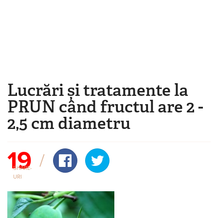
Mergi la conţinutul principal
Lucrări și tratamente la
Eşti aici
PRUN când fructul are 2 -
2,5 cm diametru
19
SHARE-
URI