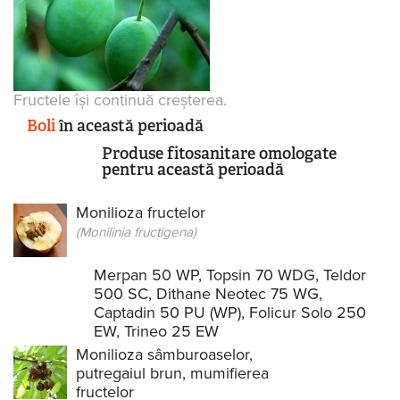
Fructele își continuă creșterea.
Boli
în această perioadă
Produse fitosanitare omologate
pentru această perioadă
Monilioza fructelor
(Monilinia fructigena)
Merpan 50 WP
,
Topsin 70 WDG
,
Teldor
500 SC
,
Dithane Neotec 75 WG
,
Captadin 50 PU (WP)
,
Folicur Solo 250
EW
,
Trineo 25 EW
Monilioza sâmburoaselor,
putregaiul brun, mumifierea
fructelor