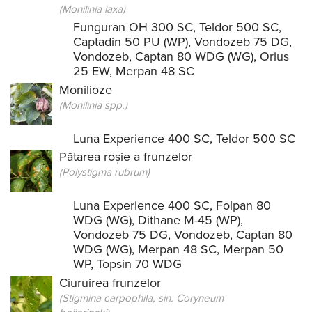
(Monilinia laxa)
Funguran OH 300 SC
,
Teldor 500 SC
,
Captadin 50 PU (WP)
,
Vondozeb 75 DG
,
Vondozeb
,
Captan 80 WDG (WG)
,
Orius
25 EW
,
Merpan 48 SC
Monilioze
(Monilinia spp.)
Luna Experience 400 SC
,
Teldor 500 SC
Pătarea roșie a frunzelor
(Polystigma rubrum)
Luna Experience 400 SC
,
Folpan 80
WDG (WG)
,
Dithane M-45 (WP)
,
Vondozeb 75 DG
,
Vondozeb
,
Captan 80
WDG (WG)
,
Merpan 48 SC
,
Merpan 50
WP
,
Topsin 70 WDG
Ciuruirea frunzelor
(Stigmina carpophila, sin. Coryneum