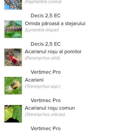
(Hyphantria cunea)
Decis 2,5 EC
Omida păroasă a stejarului
(Lymantria dispar)
Decis 2,5 EC
Acarianul roșu al pomilor
(Panonychus ulmi)
Vertimec Pro
Acarieni
(Tetranychus spp.)
Vertimec Pro
Acarianul roşu comun
(Tetranychus urticae)
Vertimec Pro