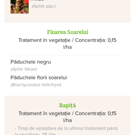
(Aphis spp.)
Floarea Soarelui
Tratament în vegetație / Concentrația: 0,15
l/ha
Păduchele negru
(Aphis fabae)
Păduchele florii soarelui
(Brachycandus helichrysi)
Rapiță
Tratament în vegetație / Concentrația: 0,15
l/ha
- Timp de așteptare de la ultimul tratament până
la recoltare: 28 zile.