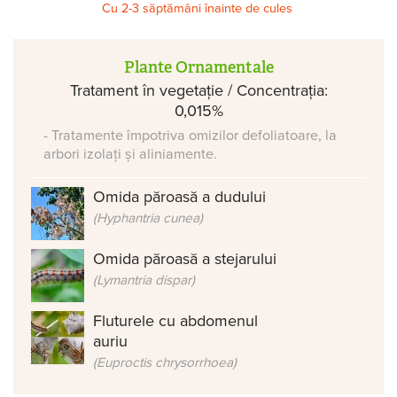
Cu 2-3 săptămâni înainte de cules
Plante Ornamentale
Tratament în vegetație / Concentrația:
0,015%
- Tratamente împotriva omizilor defoliatoare, la
arbori izolați și aliniamente.
Omida păroasă a dudului
(Hyphantria cunea)
Omida păroasă a stejarului
(Lymantria dispar)
Fluturele cu abdomenul
auriu
(Euproctis chrysorrhoea)