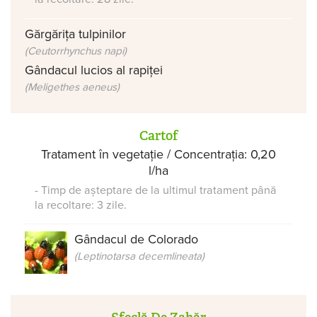
Gărgărița tulpinilor
(Ceutorrhynchus napi)
Gândacul lucios al rapiței
(Meligethes aeneus)
Cartof
Tratament în vegetație / Concentrația: 0,20
l/ha
- Timp de așteptare de la ultimul tratament până
la recoltare: 3 zile.
Gândacul de Colorado
(Leptinotarsa decemlineata)