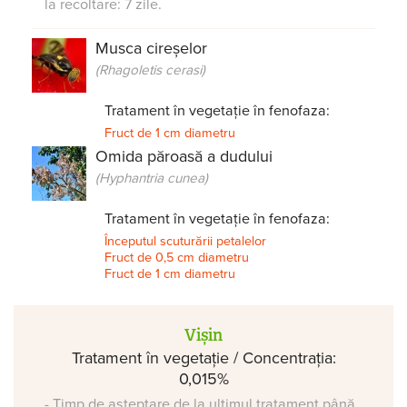
la recoltare: 7 zile.
Musca cireșelor
(Rhagoletis cerasi)
Tratament în vegetație în fenofaza:
Fruct de 1 cm diametru
Omida păroasă a dudului
(Hyphantria cunea)
Tratament în vegetație în fenofaza:
Începutul scuturării petalelor
Fruct de 0,5 cm diametru
Fruct de 1 cm diametru
Vișin
Tratament în vegetație / Concentrația:
0,015%
- Timp de așteptare de la ultimul tratament până