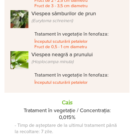
Fruct de 2 - 2,5 cm diametru
Fruct de 3 - 3,5 cm diametru
Viespea sâmburilor de prun
(Eurytoma schreineri)
Tratament în vegetație în fenofaza:
Începutul scuturării petalelor
Fruct de 0,5 - 1 cm diametru
Viespea neagră a prunului
(Hoplocampa minuta)
Tratament în vegetație în fenofaza:
Începutul scuturării petalelor
Cais
Tratament în vegetație / Concentrația:
0,015%
- Timp de așteptare de la ultimul tratament până
la recoltare: 7 zile.