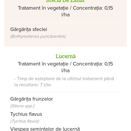
Sfeclă De Zahăr
Tratament în vegetație / Concentrația: 0,15
l/ha
Gărgărița sfeclei
(Bothynoderes punctiventris)
Lucernă
Tratament în vegetație / Concentrația: 0,15
l/ha
- Timp de așteptare de la ultimul tratament până
la recoltare: 7 zile.
Gărgărița frunzelor
(Sitona spp.)
Tychius flavus
(Tychius flavus)
Viespea semințelor de lucernă