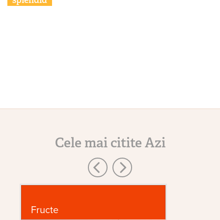
splendid
Cele mai citite Azi
Fructe
D