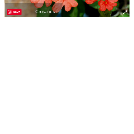
Crosandra
Save