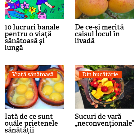
10 lucruri banale
De ce-şi merită
pentru o viaţă
caisul locul în
sănătoasă şi
livadă
lungă
Viaţă sănătoasă
Din bucătărie
Iată de ce sunt
Sucuri de vară
ouăle prietenele
„neconvenționale”
sănătății