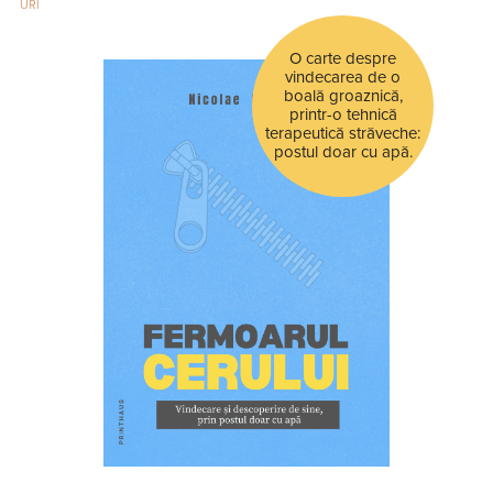
URI
O carte despre
vindecarea de o
boală groaznică,
printr-o tehnică
terapeutică străveche:
postul doar cu apă.