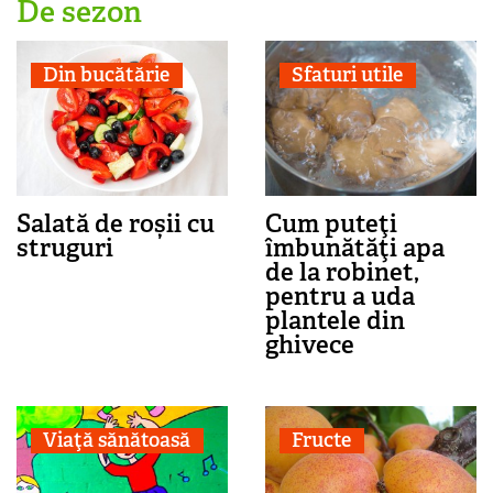
De sezon
Din bucătărie
Sfaturi utile
Salată de roșii cu
Cum puteţi
struguri
îmbunătăţi apa
de la robinet,
pentru a uda
plantele din
ghivece
Viaţă sănătoasă
Fructe