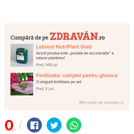
Cumpără de pe
.ro
Lebosol NutriPlant Gold
Acest produs este „pedala de accelerație” a
tuturor plantelor!
Preț: 149 Lei
Fertilizator complet pentru ghivece
O singură fertilizare pe an!
Preț: 3 Lei
Mai multe pe zdravan.ro
0
SHARE-