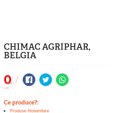
Mergi la conţinutul principal
CHIMAC AGRIPHAR,
Eşti aici
BELGIA
0
SHARE-
URI
Ce produce?:
Produse fitosanitare