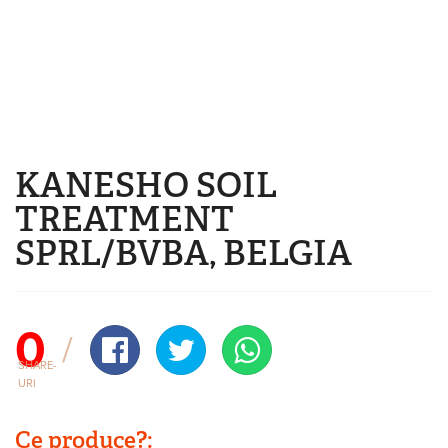
Mergi la conţinutul principal
KANESHO SOIL
Eşti aici
TREATMENT
SPRL/BVBA, BELGIA
0
SHARE-
URI
Ce produce?: