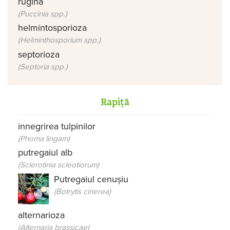
rugina
(Puccinia spp.)
helmintosporioza
(Helminthosporium spp.)
septorioza
(Septoria spp.)
Rapiță
innegrirea tulpinilor
(Phoma lingam)
putregaiul alb
(Sclerotinia scleotiorum)
Putregaiul cenușiu
(Botrytis cinerea)
alternarioza
(Alternaria brassicae)