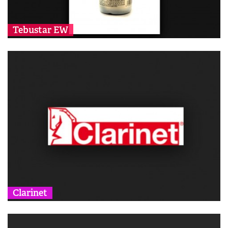
Tebustar EW
Clarinet