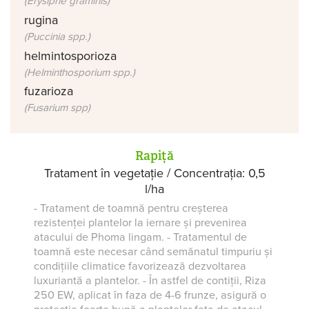
(Erysiphe graminis)
rugina
(Puccinia spp.)
helmintosporioza
(Helminthosporium spp.)
fuzarioza
(Fusarium spp)
Rapiță
Tratament în vegetație / Concentrația: 0,5
l/ha
- Tratament de toamnă pentru creșterea
rezistenței plantelor la iernare și prevenirea
atacului de Phoma lingam. - Tratamentul de
toamnă este necesar când semănatul timpuriu și
condițiile climatice favorizează dezvoltarea
luxuriantă a plantelor. - În astfel de contiții, Riza
250 EW, aplicat în faza de 4-6 frunze, asigură o