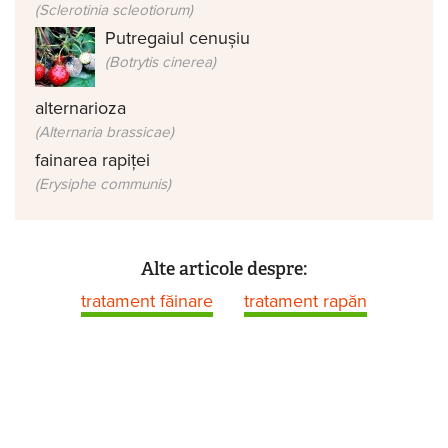
(Sclerotinia scleotiorum)
Putregaiul cenușiu
(Botrytis cinerea)
alternarioza
(Alternaria brassicae)
fainarea rapiței
(Erysiphe communis)
Alte articole despre:
tratament făinare
tratament rapăn