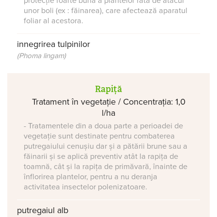
protecție foarte bună a plantelor fata de atacul
unor boli (ex : făinarea), care afectează aparatul
foliar al acestora.
innegrirea tulpinilor
(Phoma lingam)
Rapiță
Tratament în vegetație / Concentrația: 1,0
l/ha
- Tratamentele din a doua parte a perioadei de
vegetație sunt destinate pentru combaterea
putregaiului cenușiu dar și a pătării brune sau a
făinarii și se aplică preventiv atât la rapița de
toamnă, cât și la rapița de primăvară, înainte de
înflorirea plantelor, pentru a nu deranja
activitatea insectelor polenizatoare.
putregaiul alb