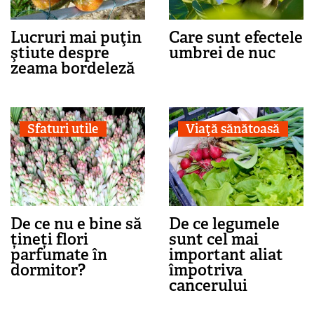
Lucruri mai puţin
Care sunt efectele
ştiute despre
umbrei de nuc
zeama bordeleză
Sfaturi utile
Viaţă sănătoasă
De ce nu e bine să
De ce legumele
țineți flori
sunt cel mai
parfumate în
important aliat
dormitor?
împotriva
cancerului