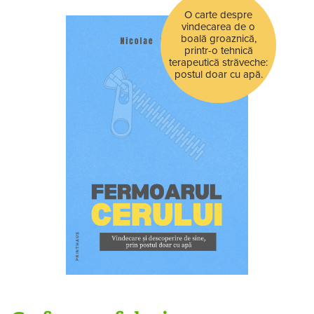
O carte despre
vindecarea de o
boală groaznică,
printr-o tehnică
terapeutică străveche:
postul doar cu apă.