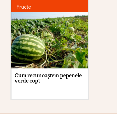
Fructe
P
Cum recunoaştem pepenele
Zb
verde copt
su
și