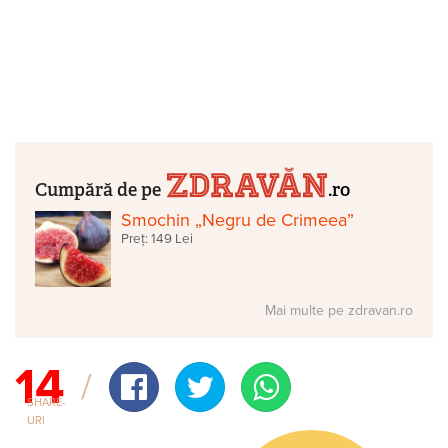
Cumpără de pe
.ro
Smochin „Negru de Crimeea”
Preț: 149 Lei
Mai multe pe zdravan.ro
14
SHARE-
URI