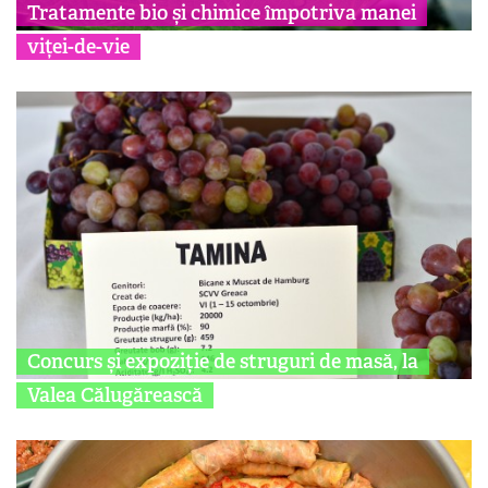
Tratamente bio și chimice împotriva manei
viței-de-vie
Concurs și expoziție de struguri de masă, la
Valea Călugărească