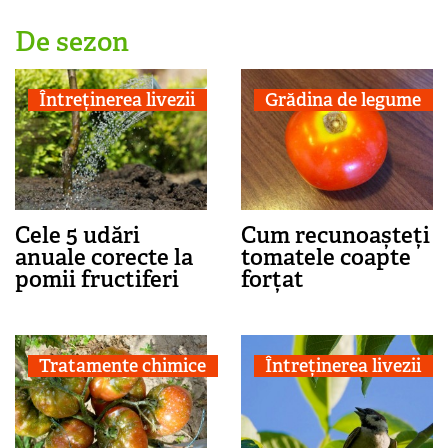
De sezon
Întreținerea livezii
Grădina de legume
Cele 5 udări
Cum recunoașteți
anuale corecte la
tomatele coapte
pomii fructiferi
forțat
Tratamente chimice
Întreținerea livezii