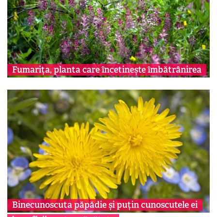
Fumarița, planta care încetinește îmbătrânirea
Binecunoscuta păpădie și puțin cunoscutele ei