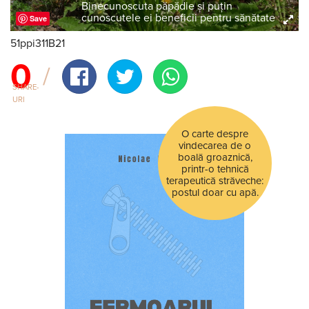
Binecunoscuta păpădie și puțin
cunoscutele ei beneficii pentru sănătate
Save
51ppi311B21
0
SHARE-
URI
O carte despre
vindecarea de o
boală groaznică,
printr-o tehnică
terapeutică străveche:
postul doar cu apă.