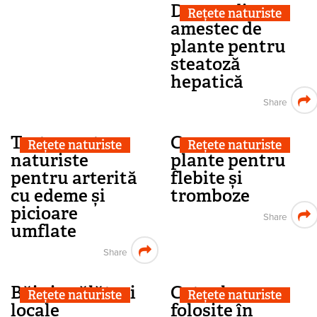
Decoct din
Rețete naturiste
amestec de
plante pentru
steatoză
hepatică
Share
Tratamente
Comprese cu
Rețete naturiste
Rețete naturiste
naturiste
plante pentru
pentru arterită
flebite și
cu edeme și
tromboze
picioare
Share
umflate
Share
Băi și spălături
Cataplasme
Rețete naturiste
Rețete naturiste
locale
folosite în