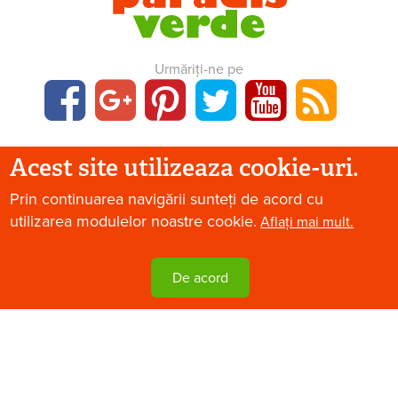
Urmăriți-ne pe
Acest site utilizeaza cookie-uri.
Prin continuarea navigării sunteți de acord cu
utilizarea modulelor noastre cookie.
Aflați mai mult.
Termeni și condiții
Contact
Publicitate
De acord