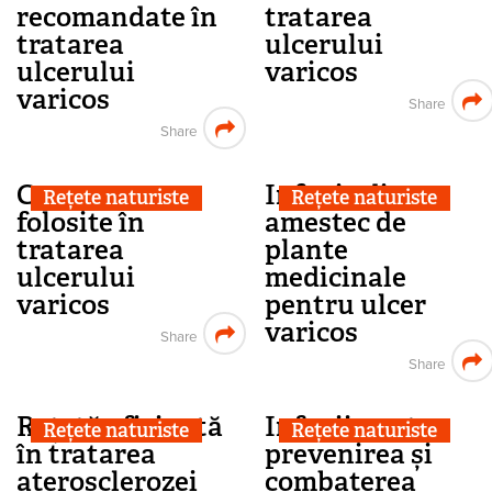
recomandate în
tratarea
tratarea
ulcerului
ulcerului
varicos
varicos
Share
Share
Comprese
Infuzie din
Rețete naturiste
Rețete naturiste
folosite în
amestec de
tratarea
plante
ulcerului
medicinale
varicos
pentru ulcer
varicos
Share
Share
Rețetă eficientă
Infuzii pentru
Rețete naturiste
Rețete naturiste
în tratarea
prevenirea și
aterosclerozei
combaterea