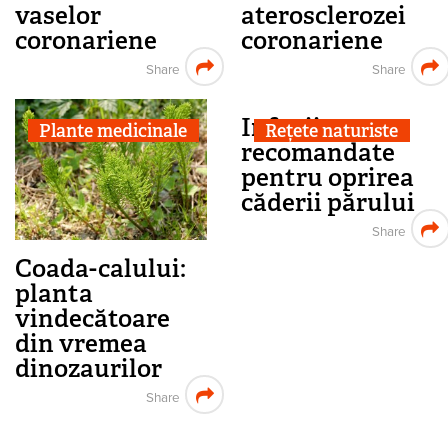
vaselor
aterosclerozei
coronariene
coronariene
Share
Share
Infuzii
Plante medicinale
Rețete naturiste
recomandate
pentru oprirea
căderii părului
Share
Coada-calului:
planta
vindecătoare
din vremea
dinozaurilor
Share