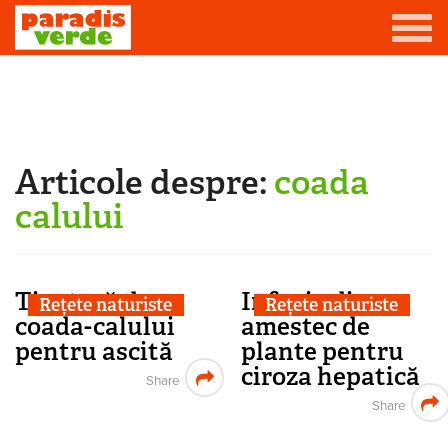
Mergi la conţinutul principal
Grădină
Livadă
Articole despre:
coada
Eşti aici
Viță-de-vie
calului
Casă
Producători de vin
Tinctură de
Infuzie din
Rețete naturiste
Rețete naturiste
coada-calului
amestec de
Promovează afacerea ta
pentru ascită
plante pentru
ciroza hepatică
Contact
Share
Share