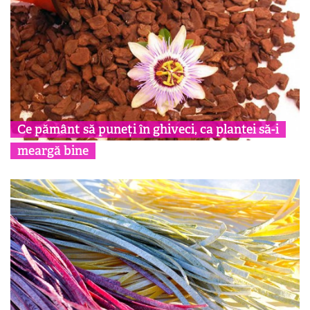
Ce pământ să puneți în ghiveci, ca plantei să-i
meargă bine