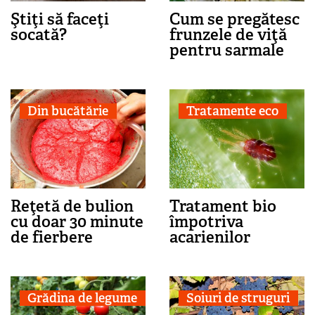
Ştiţi să faceţi
Cum se pregătesc
socată?
frunzele de viţă
pentru sarmale
Din bucătărie
Tratamente eco
Reţetă de bulion
Tratament bio
cu doar 30 minute
împotriva
de fierbere
acarienilor
Grădina de legume
Soiuri de struguri