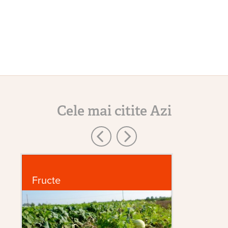
Cele mai citite Azi
Fructe
G