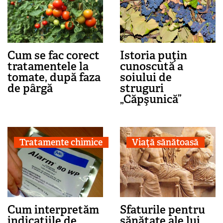
Cum se fac corect
Istoria puţin
tratamentele la
cunoscută a
tomate, după faza
soiului de
de pârgă
struguri
„Căpşunică”
Tratamente chimice
Viaţă sănătoasă
Cum interpretăm
Sfaturile pentru
indicaţiile de
sănătate ale lui