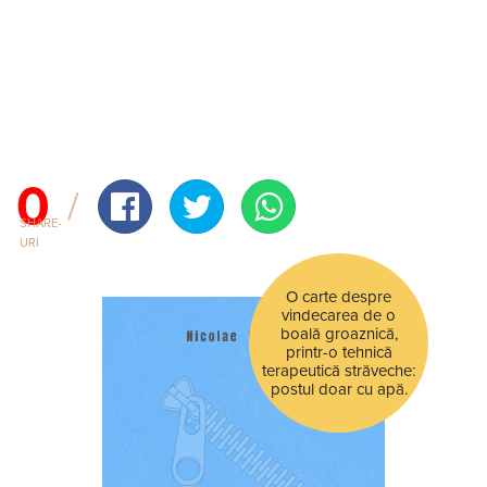
0
SHARE-
URI
O carte despre
vindecarea de o
boală groaznică,
printr-o tehnică
terapeutică străveche:
postul doar cu apă.