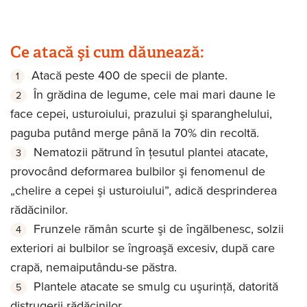
Ce atacă şi cum dăunează:
Atacă peste 400 de specii de plante.
În grădina de legume, cele mai mari daune le
face cepei, usturoiului, prazului şi sparanghelului,
paguba putând merge până la 70% din recoltă.
Nematozii pătrund în ţesutul plantei atacate,
provocând deformarea bulbilor şi fenomenul de
„chelire a cepei şi usturoiului”, adică desprinderea
rădăcinilor.
Frunzele rămân scurte şi de îngălbenesc, solzii
exteriori ai bulbilor se îngroaşă excesiv, după care
crapă, nemaiputându-se păstra.
Plantele atacate se smulg cu uşurinţă, datorită
distrugerii rădăcinilor.