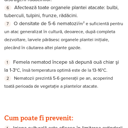
Afectează toate organele plantei atacate: bulbi,
tuberculi, tulpini, frunze, rădăcini.
O densitate de 5-6 nematozi/
m² e suficientă pentru
un atac generalizat în cultură, deoarece, după completa
dezvoltare, larvele părăsesc organele plantei iniţiale,
plecând în căutarea altei plante gazde.
Femela nematod începe să depună ouă chiar şi
la 1-3
°C, însă temperatura optimă este de la 13-16
°C.
Nematozii prezintă 5-6 generaţii pe an, acoperind
toată perioada de vegetaţie a plantelor atacate.
Cum poate fi prevenit:
Igiena culturală este eficace în limitarea extinderii