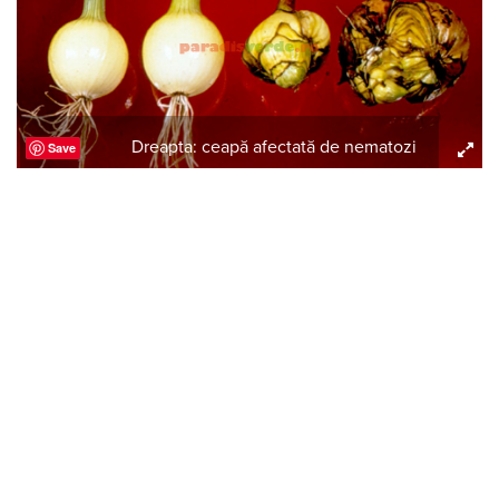
Dreapta: ceapă afectată de nematozi
Save