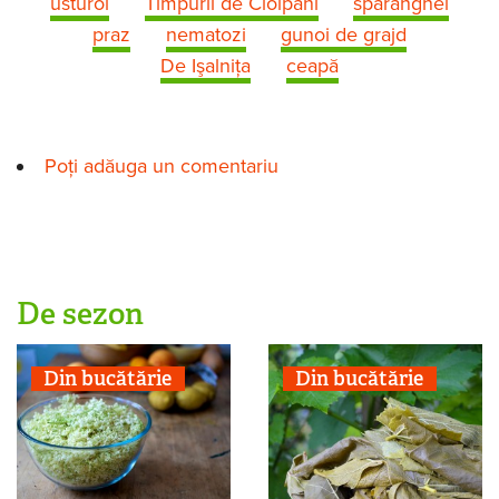
usturoi
Timpurii de Ciolpani
sparanghel
praz
nematozi
gunoi de grajd
De Işalniţa
ceapă
Poți adăuga un comentariu
De sezon
Din bucătărie
Din bucătărie