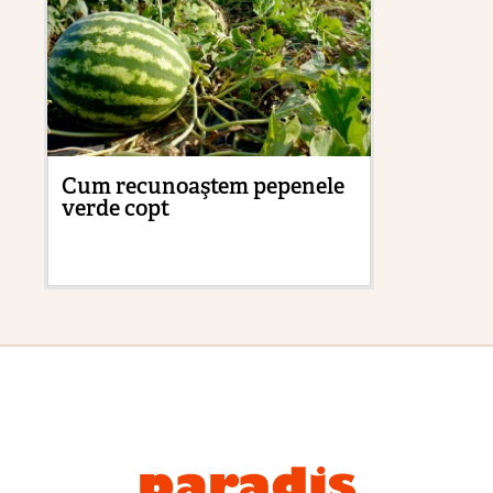
Cum recunoaştem pepenele
Cu
verde copt
pă