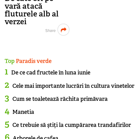
vară atacă
fluturele alb al
verzei
Share
Top
Paradis verde
De ce cad fructele în luna iunie
Cele mai importante lucrări în cultura vinetelor
Cum se toaletează răchita primăvara
Manetia
Ce trebuie să ştiți la cumpărarea trandafirilor
Arborele de cafea