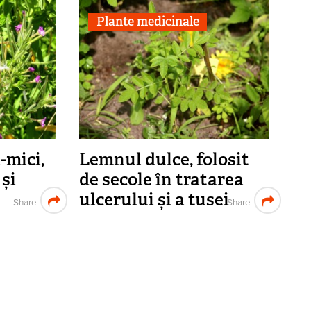
Plante medicinale
-mici,
Lemnul dulce, folosit
și
de secole în tratarea
ulcerului și a tusei
Share
Share