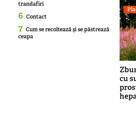
trandafiri
Pla
Contact
Cum se recoltează şi se păstrează
ceapa
Zbur
cu s
prost
hepa