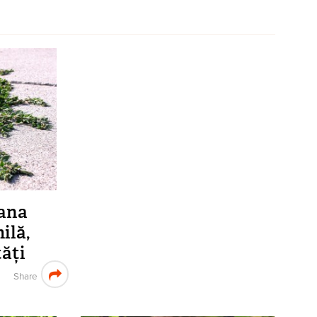
iana
ilă,
tăți
Share