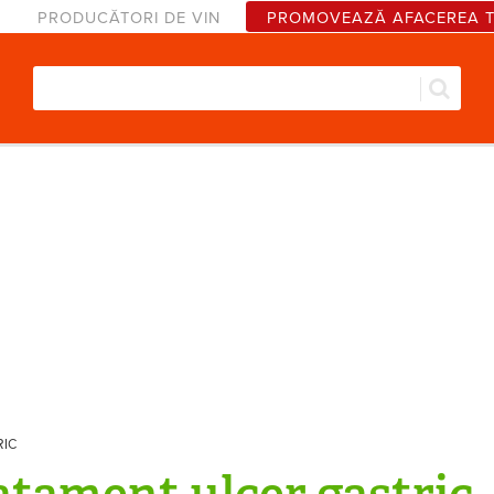
PRODUCĂTORI DE VIN
PROMOVEAZĂ AFACEREA 
Căut
Formular de căutare
RIC
atament ulcer gastric