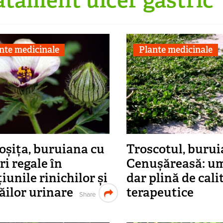
nte medicinale
Plante medicinale
șița, buruiana cu
Troscotul, buru
i re­gale în
Cenușăreasă: um
țiunile rinichilor și
dar plină de cali
căilor urinare
terapeutice
Share