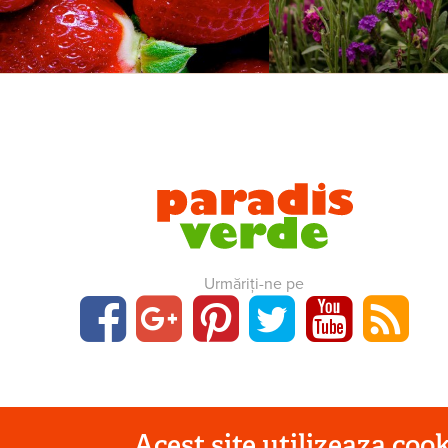
Urmăriți-ne pe
Acest site utilizeaza cook