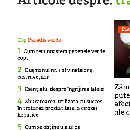
Pla
Top
Paradis verde
Cum recunoaştem pepenele verde
copt
Duşmanul nr. 1 al vinetelor şi
castraveţilor
Zămo
Esenţialul despre îngrijirea lalelei
puter
Zburătoarea, utilizată cu succes
afec
în tratarea prostatitei și a cirozei
ale 
hepatice
Cum se obţine uleiul de