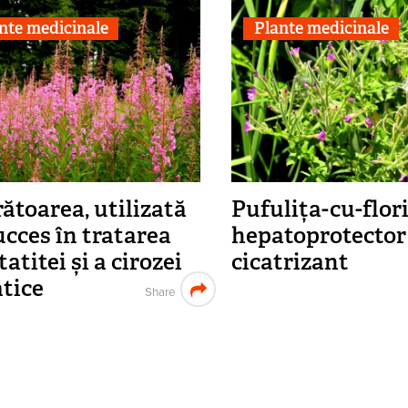
nte medicinale
Plante medicinale
ătoarea, utilizată
Pufulița-cu-flori
ucces în tratarea
hepatoprotector 
atitei și a cirozei
cicatrizant
tice
Share