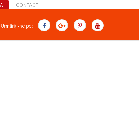
TA
CONTACT
are
Urmăriți-ne pe: