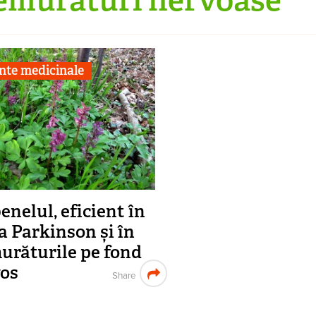
nte medicinale
enelul, eficient în
a Parkinson și în
urăturile pe fond
os
Share