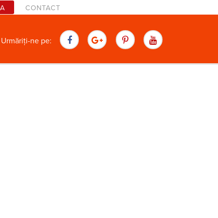
TA
CONTACT
are
Urmăriți-ne pe: