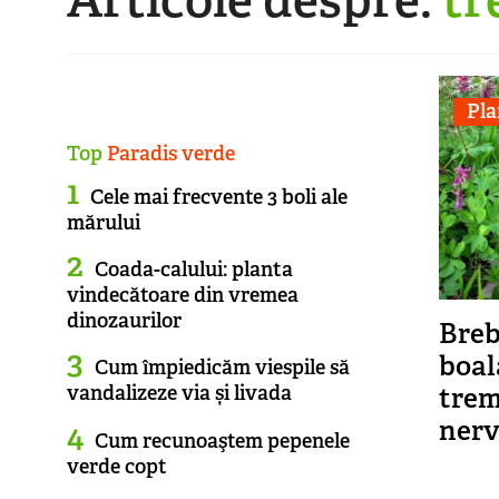
Pla
Top
Paradis verde
Cele mai frecvente 3 boli ale
mărului
Coada-calului: planta
vindecătoare din vremea
dinozaurilor
Breb
boal
Cum împiedicăm viespile să
trem
vandalizeze via și livada
nerv
Cum recunoaştem pepenele
verde copt