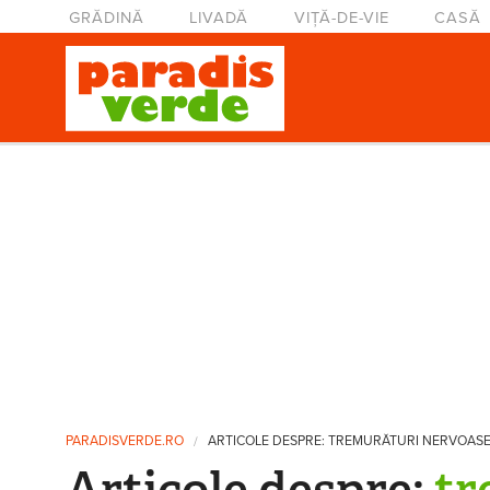
Mergi la conţinutul principal
Meniu principal
GRĂDINĂ
LIVADĂ
VIȚĂ-DE-VIE
CASĂ
Eşti aici
PARADISVERDE.RO
ARTICOLE DESPRE: TREMURĂTURI NERVOAS
Articole despre:
tr