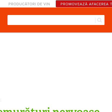
PRODUCĂTORI DE VIN
PROMOVEAZĂ AFACEREA 
Căut
Formular de căutare
E
emurături nervoase