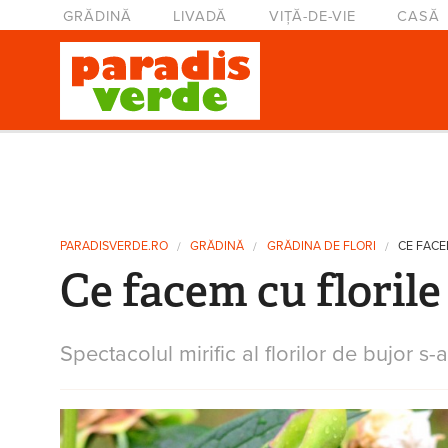
Mergi la conţinutul principal
Meniu principal
GRĂDINĂ
LIVADĂ
VIȚĂ-DE-VIE
CASĂ
Eşti aici
PARADISVERDE.RO
GRĂDINĂ
GRĂDINA DE FLORI
CE FACE
Ce facem cu florile
Spectacolul mirific al florilor de bujor 