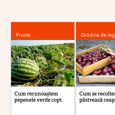
Fructe
Grădina de le
Cum recunoaştem
Cum se recoltea
pepenele verde copt
păstrează ceap