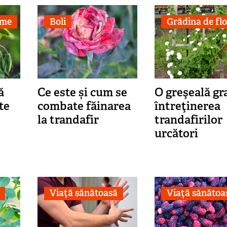
ume
Boli
Grădina de flo
ă
Ce este și cum se
O greşeală gr
te
combate făinarea
întreţinerea
la trandafir
trandafirilor
urcători
Viaţă sănătoasă
Viaţă sănătoa