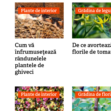
Plante de interior
Grădina de leg
Cum vă
De ce avorteaz
înfrumuseţează
florile de toma
rândunelele
plantele de
ghiveci
Plante de interior
Grădina de flori