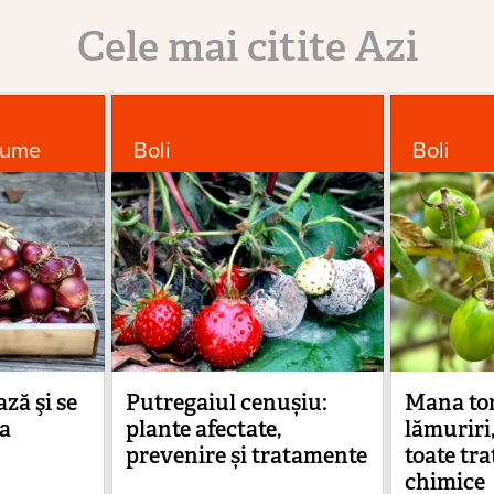
Cele mai citite Azi
gume
Boli
Boli
ză şi se
Putregaiul cenușiu:
Mana to
a
plante afectate,
lămuriri,
prevenire și tratamente
toate tr
chimice