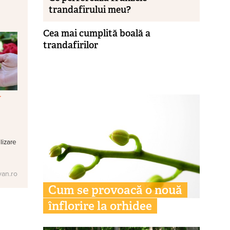
trandafirului meu?
Cea mai cumplită boală a
trandafirilor
r
ilizare
van.ro
Cum se provoacă o nouă
înflorire la orhidee