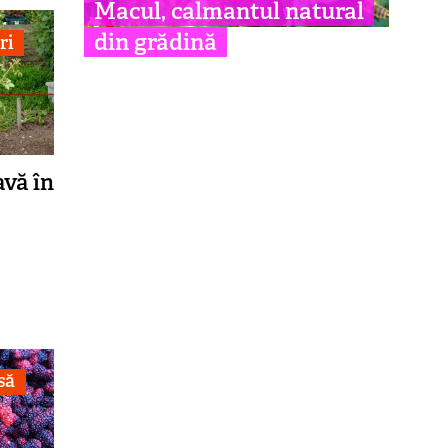
Macul, calmantul natural
din grădină
ri
avă în
să