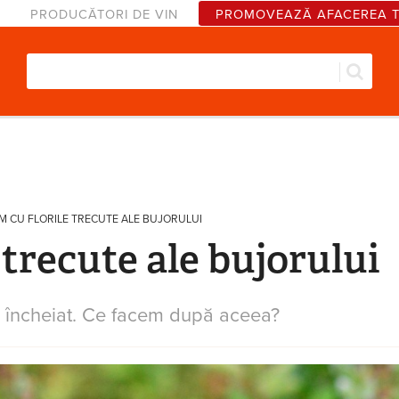
PRODUCĂTORI DE VIN
PROMOVEAZĂ AFACEREA 
Căut
Formular de căutare
M CU FLORILE TRECUTE ALE BUJORULUI
 trecute ale bujorului
s-a încheiat. Ce facem după aceea?