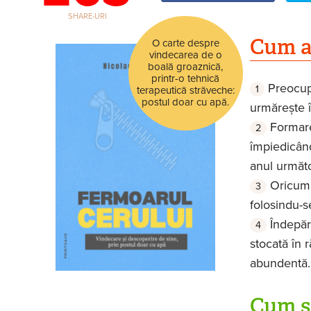
SHARE-URI
Cum af
O carte despre
vindecarea de o
boală groaznică,
printr-o tehnică
Preocupa
terapeutică străveche:
postul doar cu apă.
urmărește î
Formare
împiedicând
anul următo
Oricum,
folosindu-se
Îndepăr
stocată în 
abundentă.
Cum s