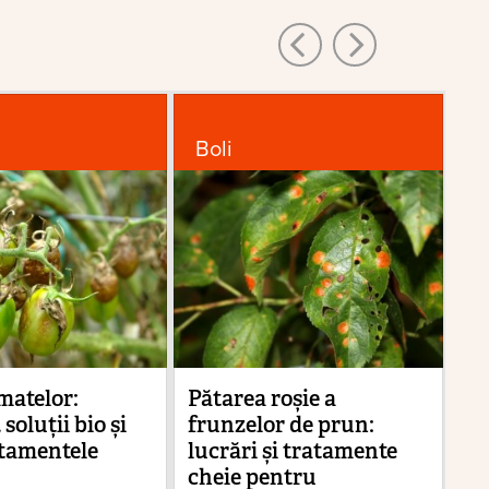
Boli
D
matelor:
Pătarea roșie a
Câ
 soluții bio și
frunzelor de prun:
be
atamentele
lucrări și tratamente
pe
cheie pentru
av