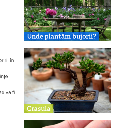
Unde plantăm bujorii?
irii în
ințe
e va fi
Crasula