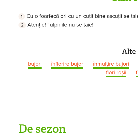
Cu o foarfecă ori cu un cuțit bine ascuțit se ta
Atenție! Tulpinile nu se taie!
Alte 
bujori
înflorire bujor
înmulţire bujori
flori roșii
De sezon