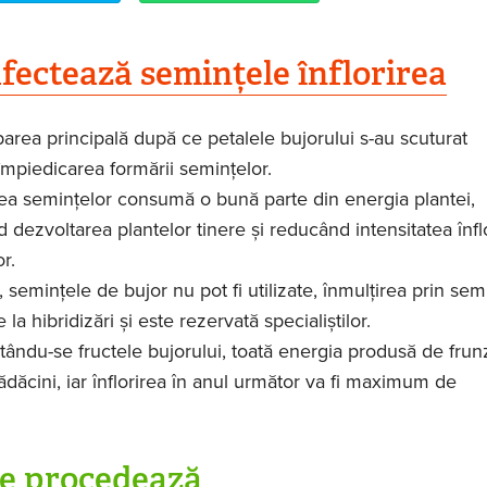
ectează semințele înflorirea
rea principală după ce petalele bujorului s-au scuturat
mpiedicarea formării semințelor.
a semințelor consumă o bună parte din energia plantei,
 dezvoltarea plantelor tinere și reducând intensitatea înflor
r.
 semințele de bujor nu pot fi utilizate, înmulțirea prin sem
 la hibridizări și este rezervată specialiștilor.
tându-se fructele bujorului, toată energia produsă de frunz
rădăcini, iar înflorirea în anul următor va fi maximum de
e procedează