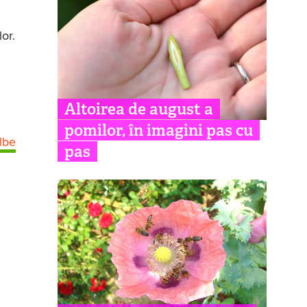
or.
Altoirea de august a
pomilor, în imagini pas cu
albe
pas