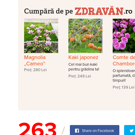
Cumpără de pe
.ro
Magnolia
Kaki japonez
Comte d
„Cameo”
Chambor
Cel mai bun kaki
pentru grădina ta!
Preț: 280 Lei
O splendoar
parfumată, d
Preț: 249 Lei
timpuri!
Preț: 139 Lei
263
Share on Facebook