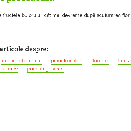
ie fructele bujorului, cât mai devreme după scuturarea floril
articole despre:
îngrijirea bujorului
pomi fructiferi
flori roz
flori 
flori mov
pomi în ghivece