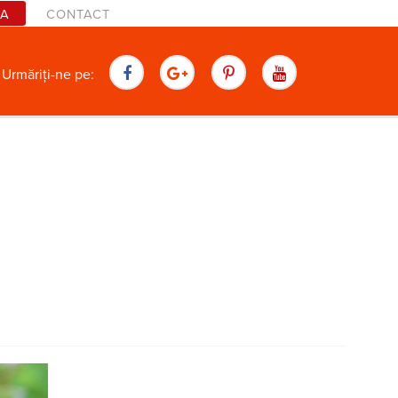
TA
CONTACT
are
Urmăriți-ne pe: