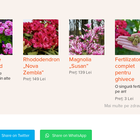
e
Rhododendron
Magnolia
Fertilizato
d
„Nova
„Susan”
complet
Zembla”
pentru
Preț: 139 Lei
e
ghivece
in alte
Preț: 149 Lei
O singură fert
pe an!
Preț: 3 Lei
Mai multe pe zdra
Share on Twitter
Share on WhatsApp