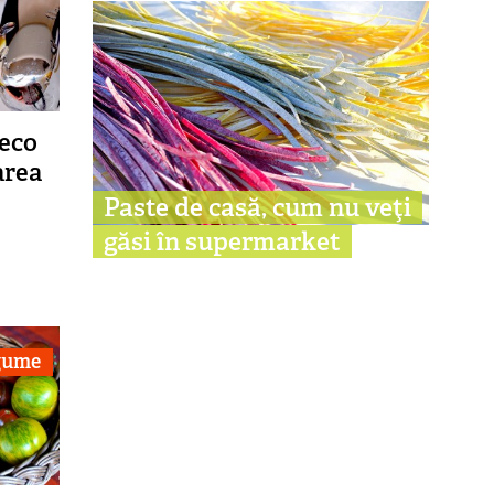
 eco
area
Paste de casă, cum nu veţi
găsi în supermarket
egume