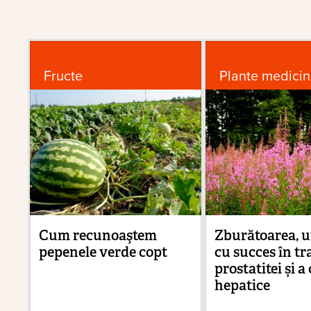
Fructe
Plante medicin
Cum recunoaştem
Zburătoarea, ut
pepenele verde copt
cu succes în tr
prostatitei și a
hepatice