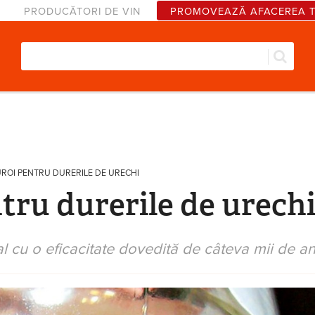
PRODUCĂTORI DE VIN
PROMOVEAZĂ AFACEREA 
Căut
Formular de căutare
UROI PENTRU DURERILE DE URECHI
tru durerile de urech
ral cu o eficacitate dovedită de câteva mii de an