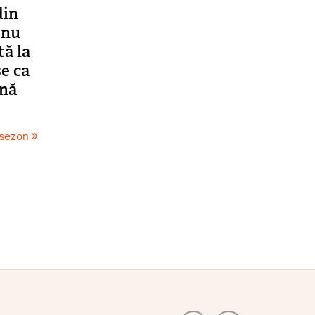
din
 nu
tă la
se ca
ină
 sezon