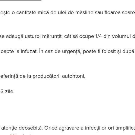
eşte o cantitate mică de ulei de măsline sau floarea-soarel
 se adaugă usturoi mărunţit, cât să ocupe 1/4 din volumul d
apte la înfuzat. În caz de urgenţă, poate fi folosit şi după
referinţă de la producătorii autohtoni.
3 zile.
atenţie deosebită. Orice agravare a infecţiilor ori amplific