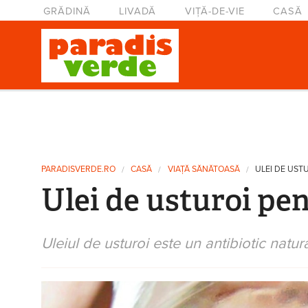
Mergi la conţinutul principal
Meniu principal
GRĂDINĂ
LIVADĂ
VIȚĂ-DE-VIE
CASĂ
Eşti aici
PARADISVERDE.RO
CASĂ
VIAŢĂ SĂNĂTOASĂ
ULEI DE UST
Ulei de usturoi pen
Uleiul de usturoi este un antibiotic natu