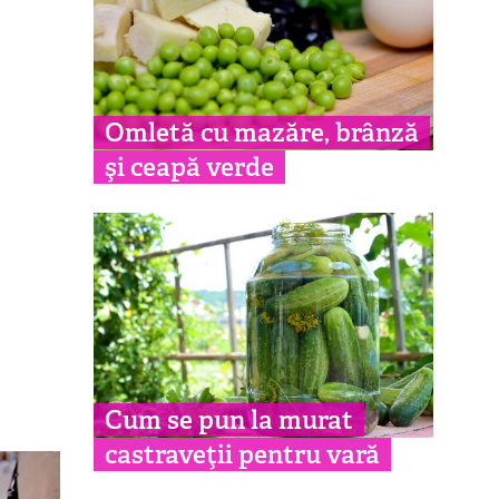
Omletă cu mazăre, brânză
şi ceapă verde
Cum se pun la murat
castraveţii pentru vară