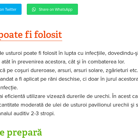
on Twitter
Share on WhatsApp
poate fi folosit
e usturoi poate fi folosit în lupta cu infecţiile, dovedindu-ş
 atât în prevenirea acestora, cât şi în combaterea lor.
că pe coşuri dureroase, arsuri, arsuri solare, zgârieturi etc
ndat a fi aplicat pe răni deschise, ci doar în jurul acestora
nfecţie.
 eficientă utilizare vizează durerile de urechi. În acest ca
antitate moderată de ulei de usturoi pavilionul urechii şi 
nalul auditiv 2-3 stropi.
e prepară