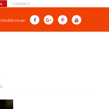
TA
CONTACT
are
Urmăriți-ne pe:
i
i.