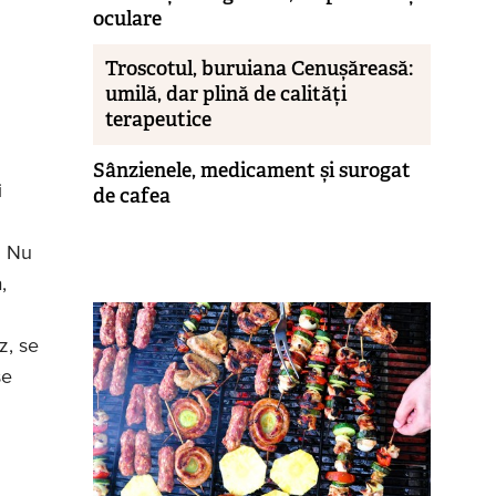
oculare
Troscotul, buruiana Cenușăreasă:
umilă, dar plină de calități
terapeutice
Sânzienele, medicament și surogat
i
de cafea
. Nu
,
z, se
se