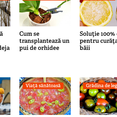
lă
Cum se
Soluţie 100%
transplantează un
pentru curăţ
deja
pui de orhidee
băii
Viaţă sănătoasă
Grădina de l