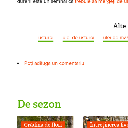
durerii este un semnal că
trebuie să mergeţi de u
Alte 
usturoi
ulei de usturoi
ulei de măs
Poți adăuga un comentariu
De sezon
Grădina de flori
Întreținerea live