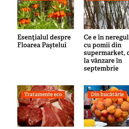
Esenţialul despre
Ce e în neregu
Floarea Paştelui
cu pomii din
supermarket, 
la vânzare în
septembrie
Tratamente eco
Din bucătărie