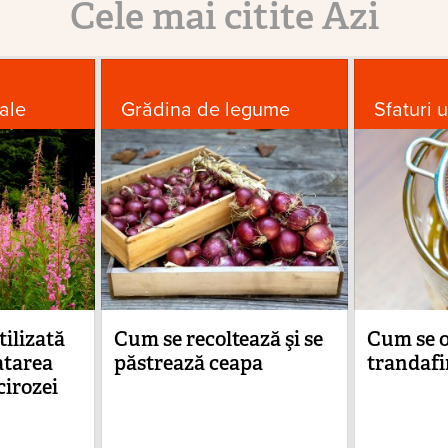
Cele mai citite Azi
ale
Grădina de legume
Sfaturi u
ilizată
Cum se recoltează şi se
Cum se o
atarea
păstrează ceapa
trandafi
 cirozei