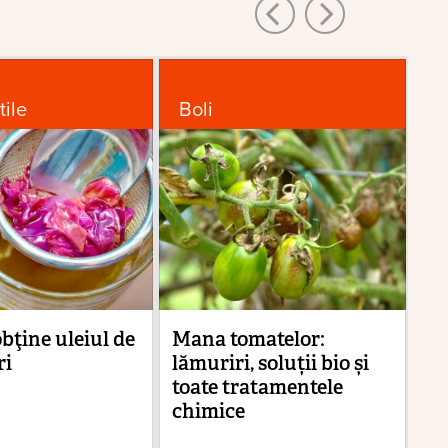
tile
Boli
D
bţine uleiul de
Mana tomatelor:
Du
ri
lămuriri, soluții bio și
vi
toate tratamentele
ca
chimice