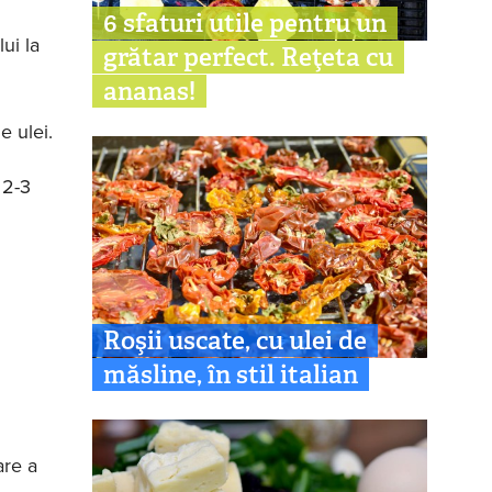
6 sfaturi utile pentru un
ui la
grătar perfect. Reţeta cu
ananas!
e ulei.
 2-3
Roşii uscate, cu ulei de
măsline, în stil italian
are a