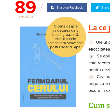
89
Share on Facebook
Share 
SHARE-URI
La ce 
O carte despre
vindecarea de o
boală groaznică,
printr-o tehnică
Uleiul d
terapeutică străveche:
postul doar cu apă.
eficacitatea
Se apli
este recoma
pentru dezi
Cea mai
unge cu o c
picură în ca
Cum s