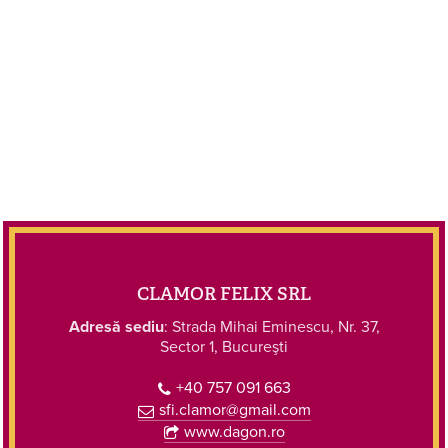
CLAMOR FELIX SRL
Adresă sediu
: Strada Mihai Eminescu, Nr. 37,
Sector 1, Bucureşti
+40 757 091 663
sfi.clamor@gmail.com
www.dagon.ro