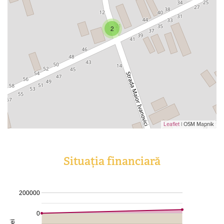
2
Leaflet
| OSM Mapnik
Situația financiară
200000
0
Lei