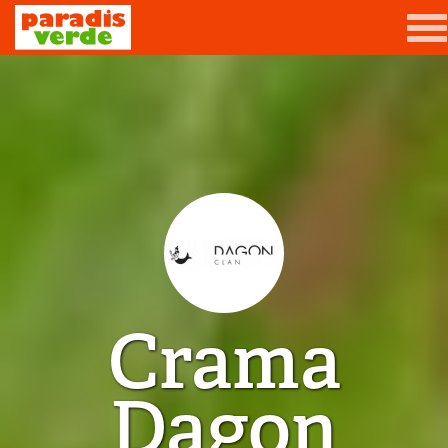
Mergi la conţinutul principal
Grădină
Livadă
Viță-de-vie
Casă
Producători de vin
Crama
Promovează afacerea ta
Contact
Dagon