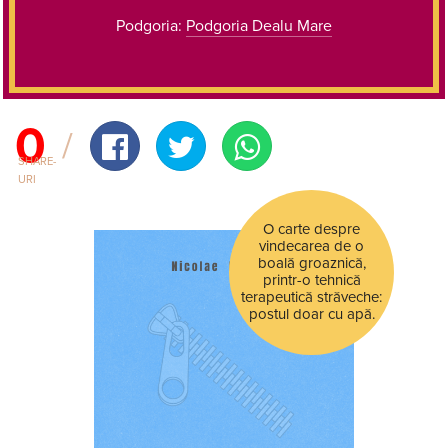
Podgoria:
Podgoria Dealu Mare
0
SHARE-
URI
O carte despre
vindecarea de o
boală groaznică,
printr-o tehnică
terapeutică străveche:
postul doar cu apă.