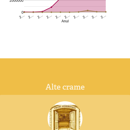
1000000
0
2…
2…
2…
2…
2…
2…
2…
2…
2…
2…
Anul
Alte crame