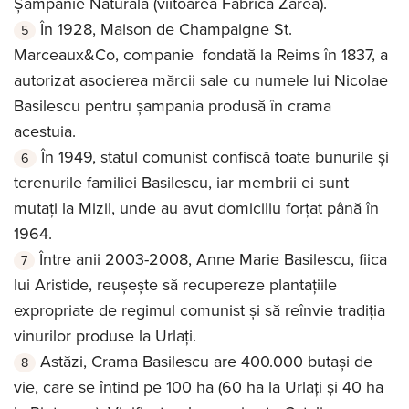
Șampanie Naturală (viitoarea Fabrică Zarea).
În 1928, Maison de Champaigne St.
Marceaux&Co, companie fondată la Reims în 1837, a
autorizat asocierea mărcii sale cu numele lui Nicolae
Basilescu pentru șampania produsă în crama
acestuia.
În 1949, statul comunist confiscă toate bunurile și
terenurile familiei Basilescu, iar membrii ei sunt
mutați la Mizil, unde au avut domiciliu forțat până în
1964.
Între anii 2003-2008, Anne Marie Basilescu, fiica
lui Aristide, reușește să recupereze plantațiile
expropriate de regimul comunist și să reînvie tradiția
vinurilor produse la Urlați.
Astăzi, Crama Basilescu are 400.000 butași de
vie, care se întind pe 100 ha (60 ha la Urlați și 40 ha