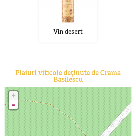
Vin desert
Plaiuri viticole deținute de Crama
Basilescu
+
-