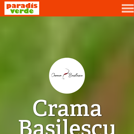
Mergi la conţinutul principal
Grădină
Livadă
Viță-de-vie
Casă
Producători de vin
Crama
Promovează afacerea ta
Contact
Basilescu