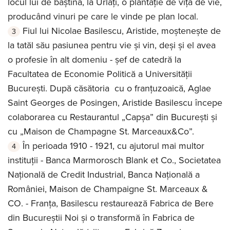
locul lui de baștină, la Urlați, o plantație de viță de vie,
producând vinuri pe care le vinde pe plan local.
Fiul lui Nicolae Basilescu, Aristide, moștenește de
la tatăl său pasiunea pentru vie și vin, deși și el avea
o profesie în alt domeniu - șef de catedră la
Facultatea de Economie Politică a Universității
București. După căsătoria cu o franțuzoaică, Aglae
Saint Georges de Posingen, Aristide Basilescu începe
colaborarea cu Restaurantul „Capșa” din București și
cu „Maison de Champagne St. Marceaux&Co”.
În perioada 1910 - 1921, cu ajutorul mai multor
instituții - Banca Marmorosch Blank et Co., Societatea
Națională de Credit Industrial, Banca Națională a
României, Maison de Champaigne St. Marceaux &
CO. - Franța, Basilescu restaurează Fabrica de Bere
din Bucureștii Noi și o transformă în Fabrica de