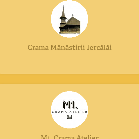
Crama Mănăstirii Jercălăi
M1. Crama Atelier