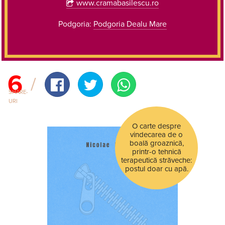
www.cramabasilescu.ro
Podgoria:
Podgoria Dealu Mare
6
SHARE-
URI
O carte despre
vindecarea de o
boală groaznică,
printr-o tehnică
terapeutică străveche:
postul doar cu apă.