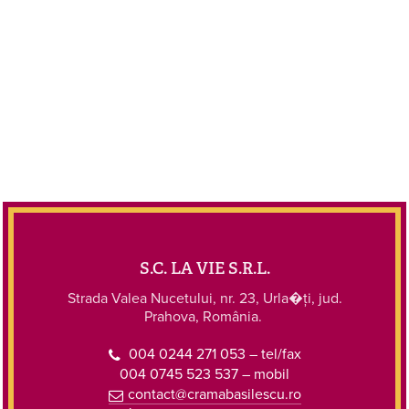
S.C. LA VIE S.R.L.
Strada Valea Nucetului, nr. 23, Urla�ţi, jud.
Prahova, România.
004 0244 271 053 – tel/fax
004 0745 523 537 – mobil
contact@cramabasilescu.ro