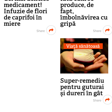
medicament!
produce, de
Infuzie de flori
fapt,
de caprifoi în
îmbolnăvirea cu
miere
gripă
Share
Share
Viaţă sănătoasă
Super-remediu
pentru guturai
şi dureri în gât
Share