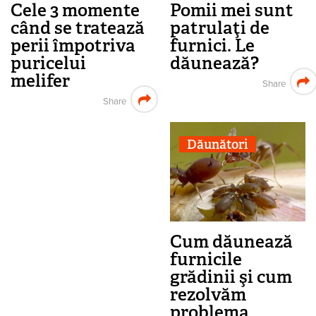
Cele 3 momente
Pomii mei sunt
când se tratează
patrulaţi de
perii împotriva
furnici. Le
puricelui
dăunează?
melifer
Share
Share
Dăunători
Cum dăunează
furnicile
grădinii şi cum
rezolvăm
problema