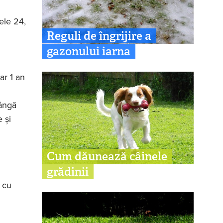
mele 24,
Reguli de îngrijire a
gazonului iarna
ar 1 an
lângă
 și
Cum dăunează câinele
grădinii
 cu