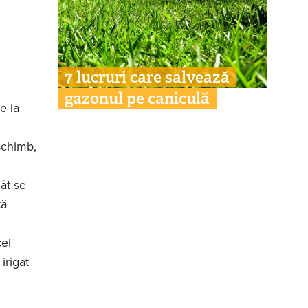
7 lucruri care salvează
gazonul pe caniculă
e la
schimb,
cât se
tă
el
irigat