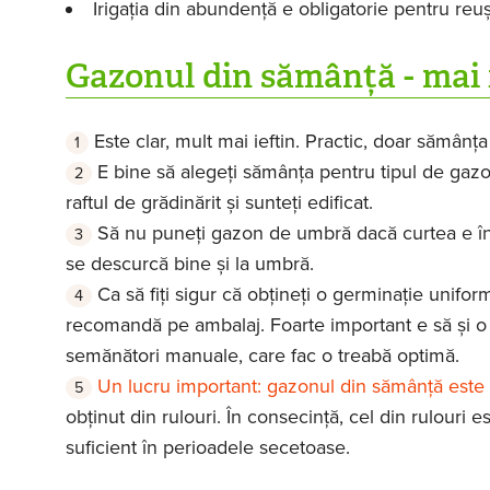
Irigația din abundență e obligatorie pentru reușit
Gazonul din sămânță - mai i
Este clar, mult mai ieftin. Practic, doar sămânța
E bine să alegeți sămânța pentru tipul de gaz
raftul de grădinărit și sunteți edificat.
Să nu puneți gazon de umbră dacă curtea e în 
se descurcă bine și la umbră.
Ca să fiți sigur că obțineți o germinație unifor
recomandă pe ambalaj. Foarte important e să și o 
semănători manuale, care fac o treabă optimă.
Un lucru important: gazonul din sămânță este 
obținut din rulouri. În consecință, cel din rulouri 
suficient în perioadele secetoase.