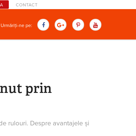
TA
CONTACT
are
Urmăriți-ne pe:
inut prin
e rulouri. Despre avantajele și