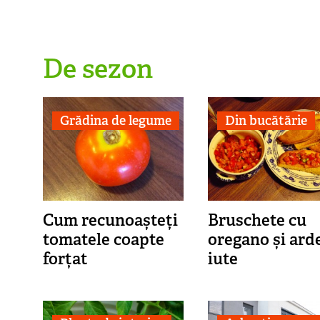
De sezon
Grădina de legume
Din bucătărie
Cum recunoașteți
Bruschete cu
tomatele coapte
oregano și ard
forțat
iute