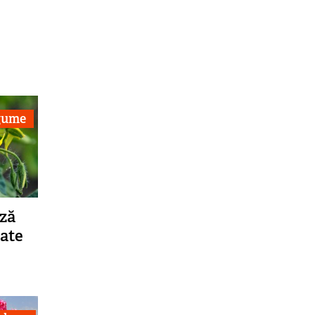
egume
ză
mate