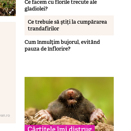
Ce facem cu florile trecute ale
gladiolei?
Ce trebuie să ştiți la cumpărarea
trandafirilor
Cum înmulţim bujorul, evitând
pauza de înflorire?
van.ro
Cârtiţele îmi distrug