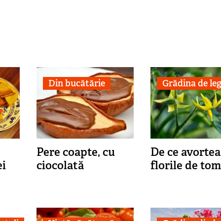
Din bucătărie
Grădina de l
Pere coapte, cu
De ce avortea
ei
ciocolată
florile de to