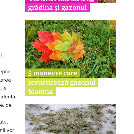
grădina şi gazonul
i
epția
5 manevre care
tarea
resuscitează gazonul
, e
toamna
undentă.
me, de
ate,
nii vor