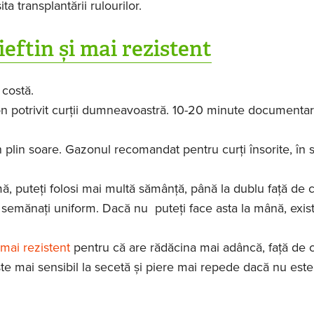
a transplantării rulourilor.
eftin și mai rezistent
 costă.
on potrivit curții dumneavoastră. 10-20 minute documentar
plin soare. Gazonul recomandat pentru curți însorite, în 
mă, puteți folosi mai multă sămânță, până la dublu față de 
semănați uniform. Dacă nu puteți face asta la mână, exis
mai rezistent
pentru că are rădăcina mai adâncă, față de c
este mai sensibil la secetă și piere mai repede dacă nu este 