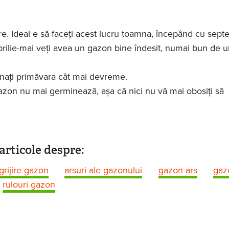
. Ideal e să faceți acest lucru toamna, începând cu sept
 aprilie-mai veți avea un gazon bine îndesit, numai bun de 
nați primăvara cât mai devreme.
azon nu mai germinează, așa că nici nu vă mai obosiți să
articole despre:
grijire gazon
arsuri ale gazonului
gazon ars
gaz
rulouri gazon