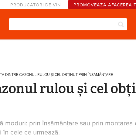
PRODUCĂTORI DE VIN
PROMOVEAZĂ AFACEREA 
Căut
Formular de căutare
ȚA DINTRE GAZONUL RULOU ȘI CEL OBȚINUT PRIN ÎNSĂMÂNȚARE
zonul rulou și cel obț
uă moduri: prin însămânțare sau prin montarea d
 în cele ce urmează.