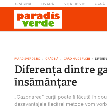
Mergi la conţinutul principal
Meniu principal
GRĂDINĂ
LIVADĂ
VIȚĂ-DE-VIE
CASĂ
Eşti aici
PARADISVERDE.RO
GRĂDINĂ
GRĂDINA DE FLORI
DIFEREN
Diferența dintre ga
însămânțare
„Gazonarea” curții poate fi făcută în do
dezavantajele fiecărei metode vom vorbi