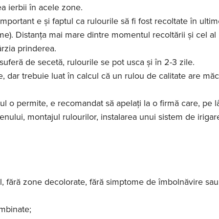
a ierbii în acele zone.
mportant e și faptul ca rulourile să fi fost recoltate în ulti
ime). Distanța mai mare dintre momentul recoltării și cel al
ârzia prinderea.
uferă de secetă, rulourile se pot usca și în 2-3 zile.
, dar trebuie luat în calcul că un rulou de calitate are măc
l o permite, e recomandat să apelați la o firmă care, pe 
enului, montajul rulourilor, instalarea unui sistem de irigare
il, fără zone decolorate, fără simptome de îmbolnăvire sau
îmbinate;