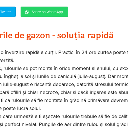
Twitter
Share on WhatsApp
ile de gazon - soluția rapidă
o înverzire rapidă a curții. Practic, în 24 ore curtea poate f
erzită.
c, rulourile se pot monta în orice moment al anului, cu exc
u îngheț la sol și lunile de caniculă (iulie-august). Dar mon
n iulie-august e riscantă deoarece, datorită stresului termic
pară ofiliri și chiar necroze, chiar și dacă irigarea este ab
r fi ca rulourile să fie montate în grădină primăvara devre
e poate lucra solul.
 care urmează a fi așezate rulourile trebuie să fie de calit
și perfect nivelat. Pungile de aer dintre rulou și solul grădi