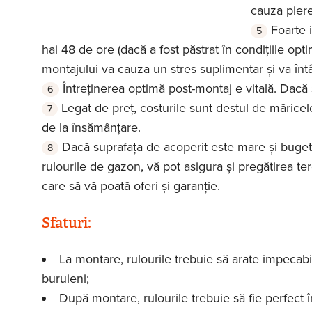
cauza piere
Foarte i
hai 48 de ore (dacă a fost păstrat în condițiile opt
montajului va cauza un stres suplimentar și va înt
Întreținerea optimă post-montaj e vitală. Dacă s
Legat de preț, costurile sunt destul de măricele
de la însămânțare.
Dacă suprafața de acoperit este mare și bugetu
rulourile de gazon, vă pot asigura și pregătirea ter
care să vă poată oferi și garanție.
Sfaturi:
La montare, rulourile trebuie să arate impecab
buruieni;
După montare, rulourile trebuie să fie perfect 