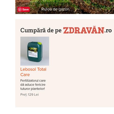
Rulou de gazon
Save
Cumpără de pe
.ro
Lebosol Total
Care
Fertilizatorul care
dă aduce fericire
tuturor plantelor!
Preț: 129 Lei