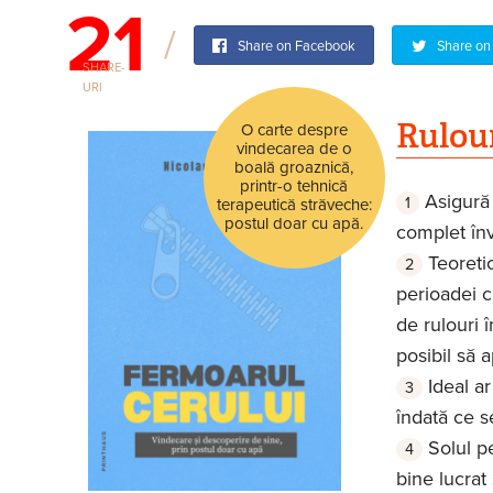
21
Share on Facebook
Share on 
SHARE-
URI
Rulour
O carte despre
vindecarea de o
boală groaznică,
printr-o tehnică
Asigură 
terapeutică străveche:
postul doar cu apă.
complet înv
Teoreti
perioadei c
de rulouri î
posibil să a
Ideal a
îndată ce s
Solul pe
bine lucrat 