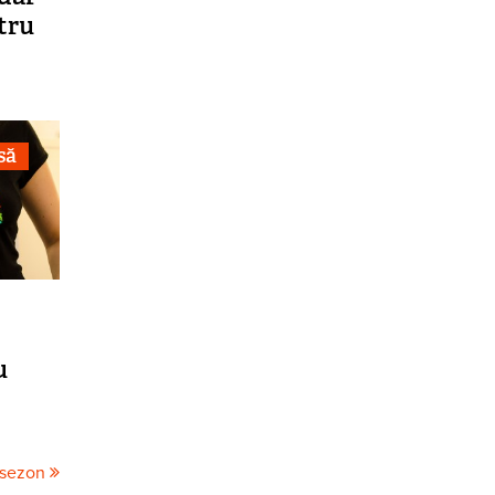
tru
să
u
 sezon