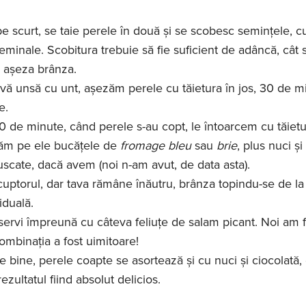
e scurt, se taie perele în două și se scobesc semințele, cu
minale. Scobitura trebuie să fie suficient de adâncă, cât 
așeza brânza.
tavă unsă cu unt, așezăm perele cu tăietura în jos, 30 de m
e.
 de minute, când perele s-au copt, le întoarcem cu tăietu
zăm pe ele bucățele de
fromage bleu
sau
brie
, plus nuci și
scate, dacă avem (noi n-am avut, de data asta).
uptorul, dar tava rămâne înăutru, brânza topindu-se de la
iduală.
servi împreună cu câteva feliuțe de salam picant. Noi am f
combinația a fost uimitoare!
de bine, perele coapte se asortează și cu nuci și ciocolată,
rezultatul fiind absolut delicios.