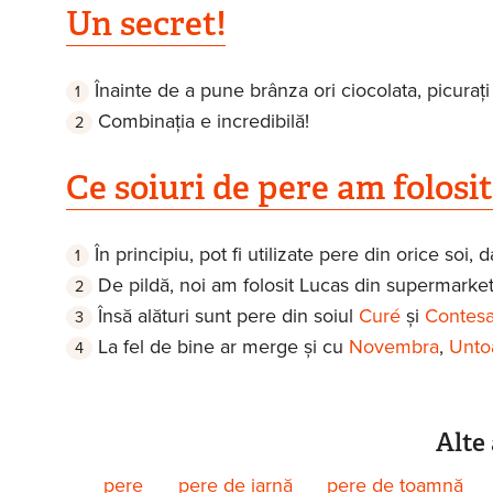
Un secret!
Înainte de a pune brânza ori ciocolata, picuraț
Combinația e incredibilă!
Ce soiuri de pere am folosit
În principiu, pot fi utilizate pere din orice soi, d
De pildă, noi am folosit Lucas din supermarket 
Însă alături sunt pere din soiul
Curé
și
Contesa
La fel de bine ar merge și cu
Novembra
,
Unto
Alte 
pere
pere de iarnă
pere de toamnă