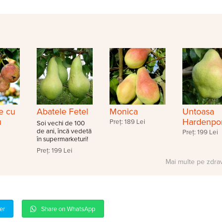
e cu
Abatele Fetel
Monica
Untoasa
u
Hardenpo
Preț: 189 Lei
Soi vechi de 100
de ani, încă vedetă
Preț: 199 Lei
în supermarketuri!
Preț: 199 Lei
Mai multe pe zdra
er
Share on WhatsApp