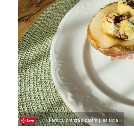
Pere cu brânză albastră și salsicia
Save