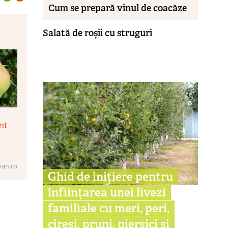
Cum se prepară vinul de coacăze
Salată de roșii cu struguri
nt
van.ro
Ghid de inițiere pentru
înființarea unei livezi
familiale cu meri, peri,
cireși, pruni, piersici și