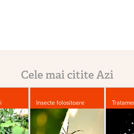
Cele mai citite Azi
i
Insecte folositoare
Tratame