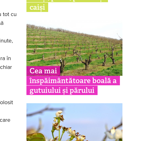
caiși
 tot cu
să
inute,
ra în
 chiar
Cea mai
înspăimântătoare boală a
gutuiului și părului
olosit
 care