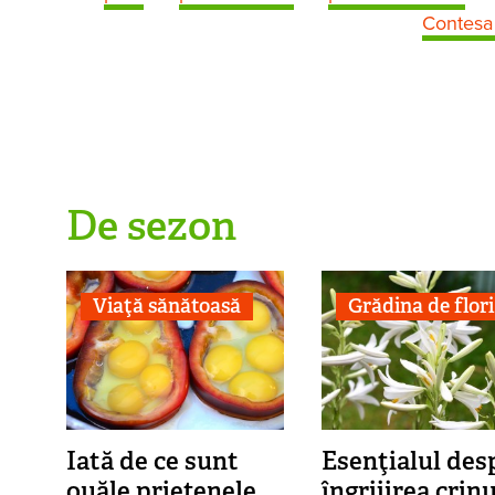
Contesa 
De sezon
Viaţă sănătoasă
Grădina de flori
Iată de ce sunt
Esenţialul des
ouăle prietenele
îngrijirea crinu