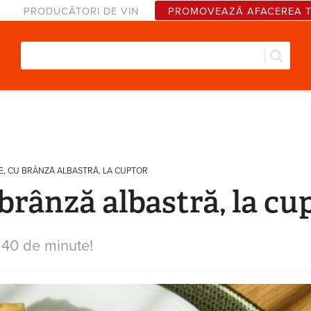
PRODUCĂTORI DE VIN
PROMOVEAZĂ AFACEREA 
Căut
Formular de căutare
E, CU BRÂNZĂ ALBASTRĂ, LA CUPTOR
 brânză albastră, la cu
n 40 de minute!