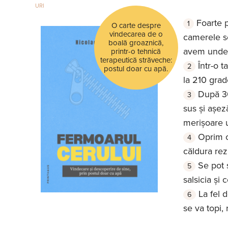
URI
Foarte p
O carte despre
vindecarea de o
camerele se
boală groaznică,
avem unde 
printr-o tehnică
terapeutică străveche:
Într-o 
postul doar cu apă.
la 210 grad
După 30
sus și așe
merișoare u
Oprim c
căldura rez
Se pot 
salsicia și 
La fel 
se va topi, 