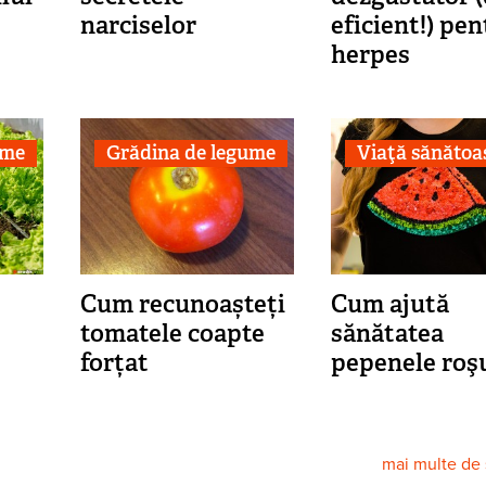
narciselor
eficient!) pen
herpes
ume
Grădina de legume
Viaţă sănătoa
Cum recunoașteți
Cum ajută
tomatele coapte
sănătatea
forțat
pepenele roş
mai multe de