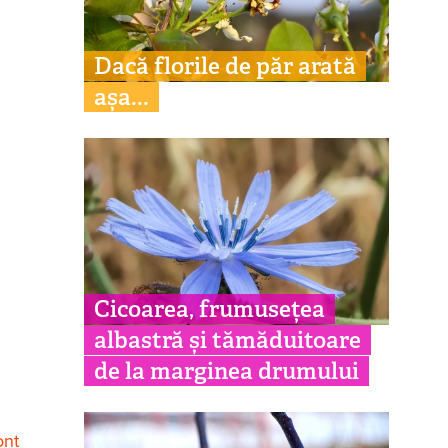
Dacă florile de păr arată
așa...
Cicoarea, frumusețea
albastră și tămăduitoare
de la marginea drumului
ont