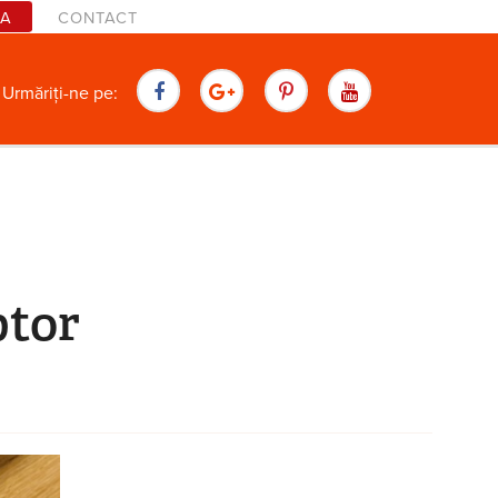
TA
CONTACT
are
Urmăriți-ne pe:
ptor