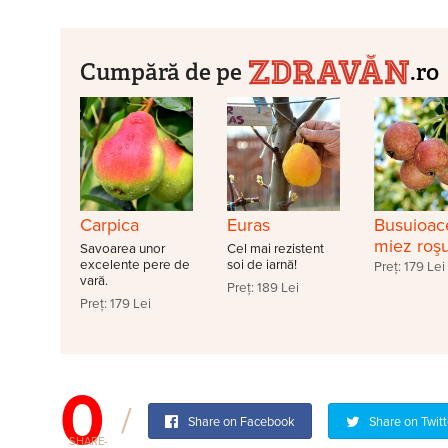
Cumpără de pe
.ro
Carpica
Euras
Busuioac
miez roş
Savoarea unor
Cel mai rezistent
excelente pere de
soi de iarnă!
Preț: 179 Lei
vară.
Preț: 189 Lei
Preț: 179 Lei
0
Share on Facebook
Share on Twitt
SHARE-