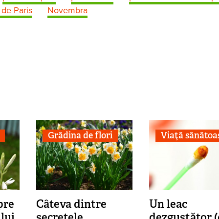
de Paris
Novembra
Grădina de flori
Viaţă sănătoa
pre
Câteva dintre
Un leac
lui
secretele
dezgustător (