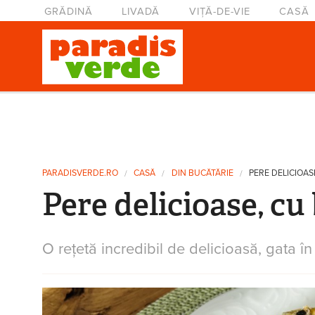
Mergi la conţinutul principal
Meniu principal
GRĂDINĂ
LIVADĂ
VIȚĂ-DE-VIE
CASĂ
Eşti aici
PARADISVERDE.RO
CASĂ
DIN BUCĂTĂRIE
PERE DELICIOAS
Pere delicioase, cu
O rețetă incredibil de delicioasă, gata î