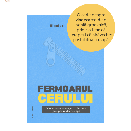
URI
O carte despre
vindecarea de o
boală groaznică,
printr-o tehnică
terapeutică străveche:
postul doar cu apă.