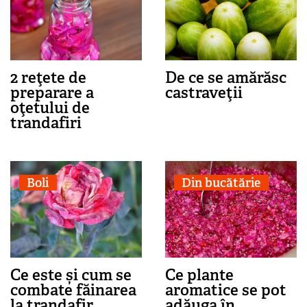
2 reţete de
De ce se amărăsc
preparare a
castraveţii
oţetului de
trandafiri
Boli
Din bucătărie
Ce este și cum se
Ce plante
combate făinarea
aromatice se pot
la trandafir
adăuga în