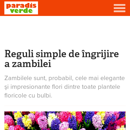
Mergi la conţinutul principal
Grădină
Livadă
Reguli simple de îngrijire
Eşti aici
Viță-de-vie
a zambilei
Casă
Zambilele sunt, probabil, cele mai elegante
Producători de vin
şi impresionante flori dintre toate plantele
Promovează afacerea ta
floricole cu bulbi.
Contact