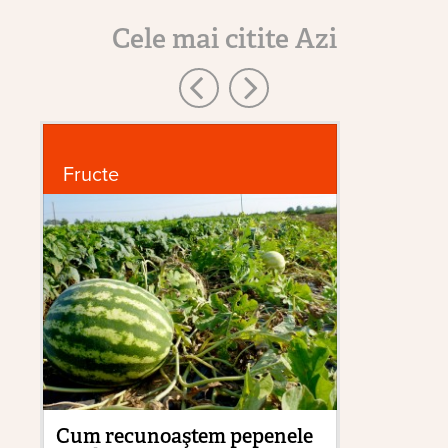
Cele mai citite Azi
Fructe
P
Cum recunoaştem pepenele
Zb