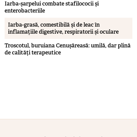
Iarba-șarpelui combate stafilococii și
enterobacteriile
Iarba-grasă, comestibilă și de leac în
inflamațiile digestive, respiratorii și oculare
Troscotul, buruiana Cenușăreasă: umilă, dar plină
de calități terapeutice