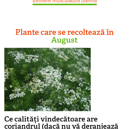
tonifiere musculatură uterină
Plante care se recoltează în
August
Ce calități vindecătoare are
coriandrul (dacă nu vă deranjează