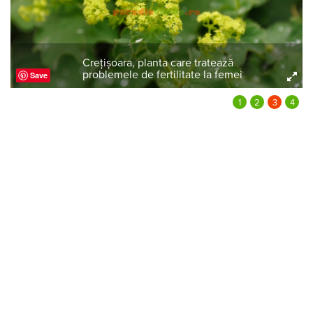
Crețișoara, planta care tratează
problemele de fertilitate la femei
Save