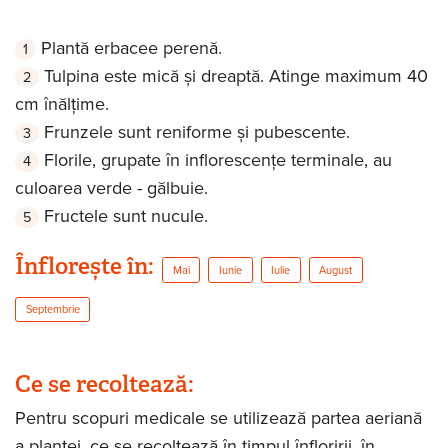
Plantă erbacee perenă.
Tulpina este mică și dreaptă. Atinge maximum 40
cm înălțime.
Frunzele sunt reniforme și pubescente.
Florile, grupate în inflorescențe terminale, au
culoarea verde - gălbuie.
Fructele sunt nucule.
Înflorește în:
Mai
Iunie
Iulie
August
Septembrie
Ce se recoltează:
Pentru scopuri medicale se utilizează partea aeriană
a plantei, ce se recoltează în timpul înfloririi, în