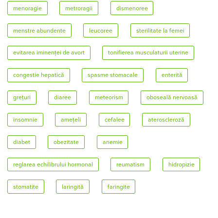
menoragie
metroragii
dismenoree
menstre abundente
leucoree
sterilitate la femei
evitarea iminenței de avort
tonifierea musculaturii uterine
congestie hepatică
spasme stomacale
enterită
grețuri
diaree
meteorism
oboseală nervoasă
insomnie
amețeli
cefalee
ateroscleroză
diabet
obezitate
anemie
reglarea echilibrului hormonal
reumatism
hidropizie
stomatite
laringită
faringite