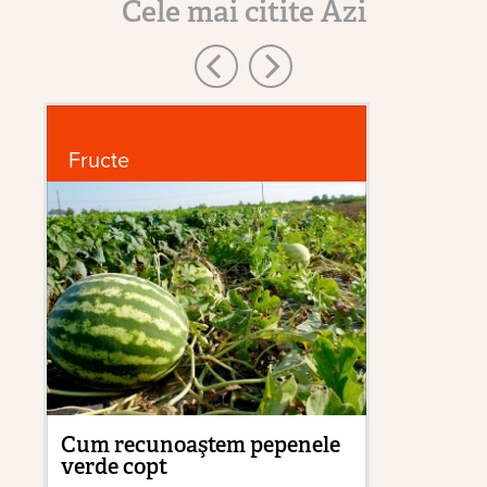
Cele mai citite Azi
Fructe
P
Cum recunoaştem pepenele
Zb
verde copt
su