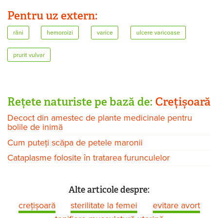
Pentru uz extern:
răni
hemoroizi
varice
ulcere varicoase
prurit vulvar
Rețete naturiste pe bază de:
Crețișoară
Decoct din amestec de plante medicinale pentru
bolile de inimă
Cum puteți scăpa de petele maronii
Cataplasme folosite în tratarea furunculelor
Alte articole despre:
crețișoară
sterilitate la femei
evitare avort