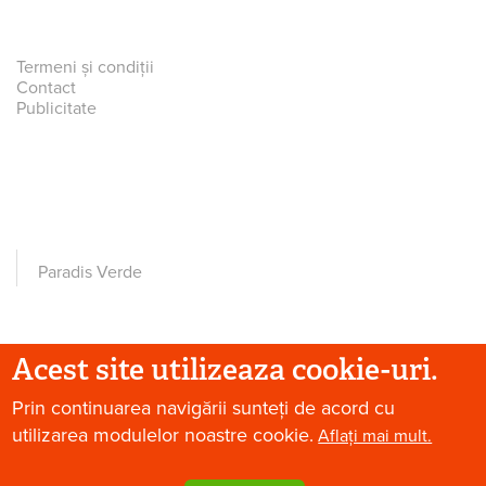
Termeni și condiții
Contact
Publicitate
Paradis Verde
Acest site utilizeaza cookie-uri.
© 2026 Paradis Verde. Toate drepturile rezervate.
Prin continuarea navigării sunteți de acord cu
utilizarea modulelor noastre cookie.
Aflați mai mult.