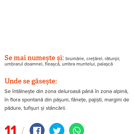
Se mai numește și:
brumărie, crețărel, rătunjir,
umbrarul doamnei, fleașcă, umbra muntelui, palașcă
Unde se găsește:
Se întâlnește din zona deluroasă până în zona alpină,
în flora spontană din pășuni, fânețe, pajiști, margini de
pădure, tufișuri și stâncării.
11