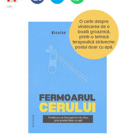
SHARE-
URI
O carte despre
vindecarea de o
boală groaznică,
printr-o tehnică
terapeutică străveche:
postul doar cu apă.