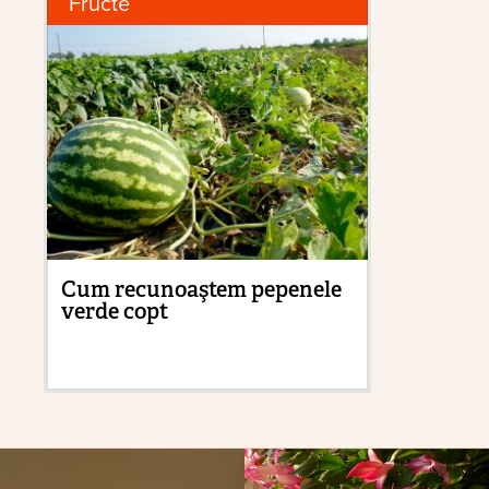
Fructe
G
Cum recunoaştem pepenele
Ce
verde copt
tr