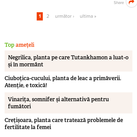
Share
1
2
următor ›
ultima »
Pagini
Top
amețeli
Negrilica, planta pe care Tutankhamon a luat-o
și în mormânt
Ciuboțica-cucului, planta de leac a primăverii.
Atenție, e toxică!
Vinarița, somnifer și alternativă pentru
fumători
Crețișoara, planta care tratează problemele de
fertilitate la femei