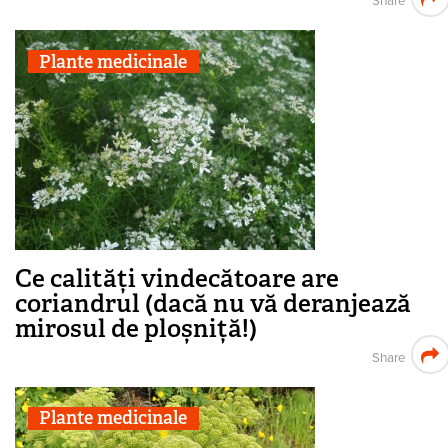
Share
Plante medicinale
Ce calități vindecătoare are
coriandrul (dacă nu vă deranjează
mirosul de ploșniță!)
Share
Plante medicinale