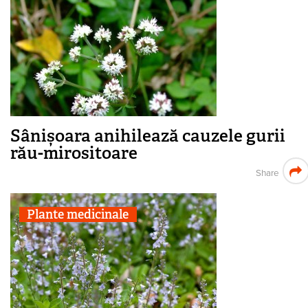
Sânișoara anihilează cauzele gurii
rău-mirositoare
Share
Plante medicinale