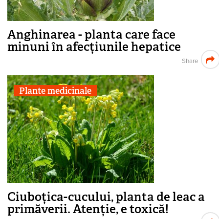
Anghinarea - planta care face
minuni în afecțiunile hepatice
Share
Plante medicinale
Ciuboțica-cucului, planta de leac a
primăverii. Atenție, e toxică!