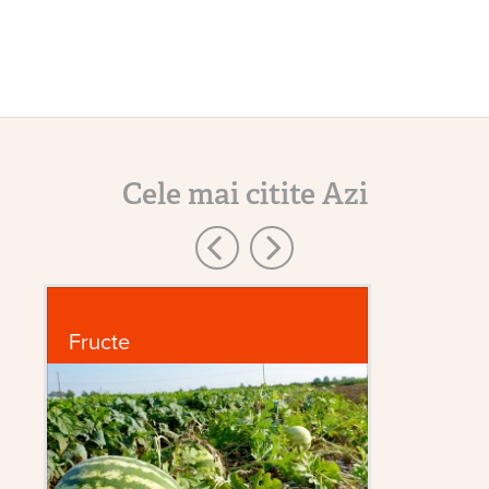
Cele mai citite Azi
Fructe
P