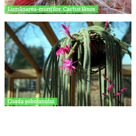
Lumânarea-munților, Cactus lânos
Coada șobolanului