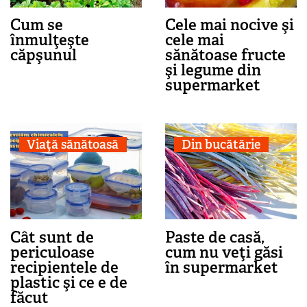
Cum se
Cele mai nocive şi
înmulţeşte
cele mai
căpşunul
sănătoase fructe
şi legume din
supermarket
Viaţă sănătoasă
Din bucătărie
Cât sunt de
Paste de casă,
periculoase
cum nu veţi găsi
recipientele de
în supermarket
plastic şi ce e de
făcut