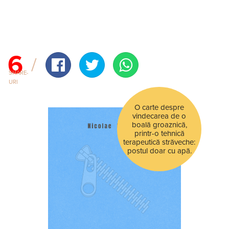
6
SHARE-
URI
O carte despre
vindecarea de o
boală groaznică,
printr-o tehnică
terapeutică străveche:
postul doar cu apă.