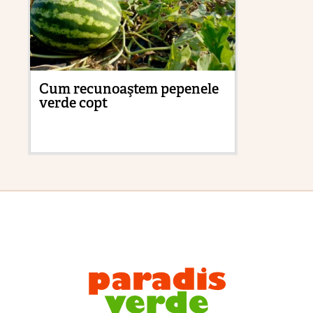
Cum recunoaştem pepenele
Zb
verde copt
su
și