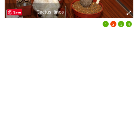
Cactus lânos
Save