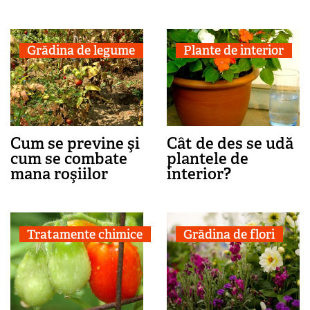
Grădina de legume
Plante de interior
Cum se previne şi
Cât de des se udă
cum se combate
plantele de
mana roşiilor
interior?
Tratamente chimice
Grădina de flori