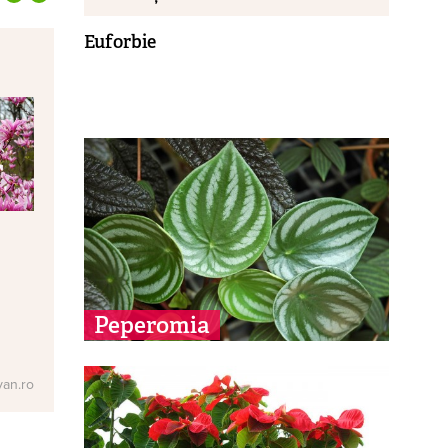
Euforbie
Peperomia
van.ro