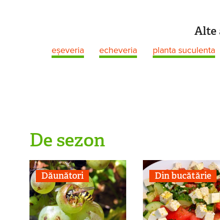
Alte 
eșeveria
echeveria
planta suculenta
De sezon
Dăunători
Din bucătărie