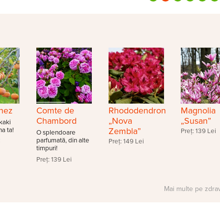
onez
Comte de
Rhododendron
Magnolia
Chambord
„Nova
„Susan”
kaki
Zembla”
a ta!
Preț: 139 Lei
O splendoare
parfumată, din alte
i
Preț: 149 Lei
timpuri!
Preț: 139 Lei
Mai multe pe zdra