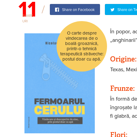
11
Share on Facebook
Share on Tw
SHARE-
URI
În popor, a
O carte despre
vindecarea de o
„anghinarii”
boală groaznică,
printr-o tehnică
terapeutică străveche:
Origine
postul doar cu apă.
Texas, Mexic
Frunze:
În formă de
îngroșate l
fi glabră, 
Flori: