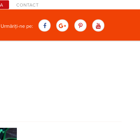
TA
CONTACT
are
Urmăriți-ne pe: