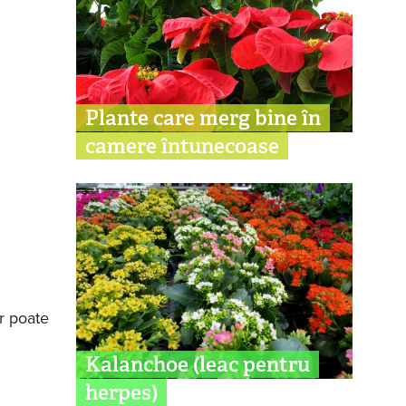
Plante care merg bine în
camere întunecoase
or poate
Kalanchoe (leac pentru
herpes)