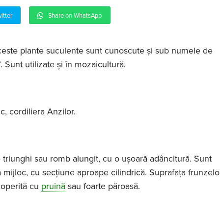
itter
Share on WhatsApp
ceste plante suculente sunt cunoscute și sub numele de
. Sunt utilizate și în mozaicultură.
:
, cordiliera Anzilor.
 triunghi sau romb alungit, cu o ușoară adâncitură. Sunt
a mijloc, cu secțiune aproape cilindrică. Suprafața frunzel
acoperită cu
pruină
sau foarte păroasă.