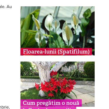
ale. Au
Floarea-lunii (Spatifilum)
Cum pregătim o nouă
mbrie,