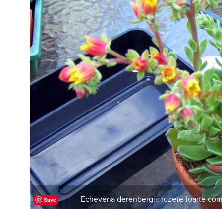
Echeveria derenbergii: rozete foarte co
Save