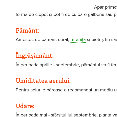
Apar primăv
formă de clopot și pot fi de culoare galbenă sau po
Pământ:
Amestec de pământ curat,
mraniță
și pietriș fin s
Îngrășământ:
În perioada aprilie - septembrie, pământul va fi fe
Umiditatea aerului:
Pentru soiurile păroase e recomandat un mediu usc
Udare:
În perioada mai - sfârșitul lui septembrie, planta 