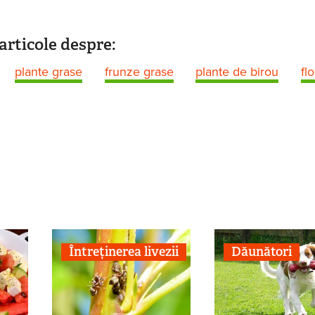
articole despre:
plante grase
frunze grase
plante de birou
flo
Întreținerea livezii
Dăunători