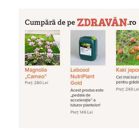
Cumpără de pe
.ro
Magnolia
Lebosol
Kaki jap
„Cameo”
NutriPlant
Cel mai bun 
Gold
pentru grădin
Preț: 280 Lei
Preț: 249 Le
Acest produs este
„pedala de
accelerație” a
tuturor plantelor!
Preț: 149 Lei