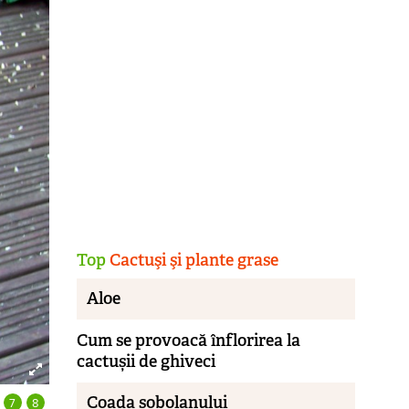
Top
Cactuşi şi plante grase
Aloe
Cum se provoacă înflorirea la
cactușii de ghiveci
Eșeveria
Save
Coada șobolanului