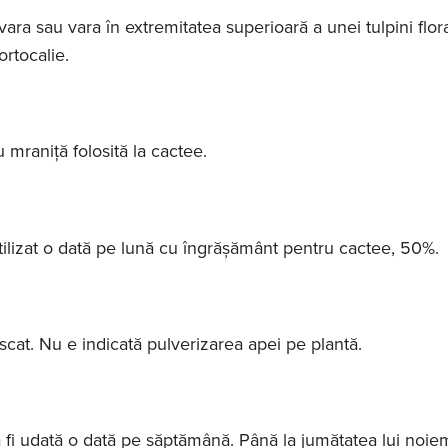
ara sau vara în extremitatea superioară a unei tulpini flor
rtocalie.
au mraniță folosită la cactee.
rtilizat o dată pe lună cu îngrășământ pentru cactee, 50%.
at. Nu e indicată pulverizarea apei pe plantă.
va fi udată o dată pe săptămână. Până la jumătatea lui noie