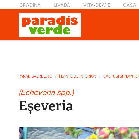
Mergi la conţinutul principal
Meniu principal
GRĂDINĂ
LIVADĂ
VIȚĂ-DE-VIE
CASĂ
Eşti aici
PARADISVERDE.RO
PLANTE DE INTERIOR
CACTUŞI ŞI PLANTE
(Echeveria spp.)
Eșeveria