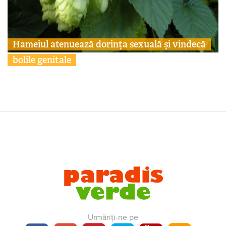
Hameiul atenuează dorința sexuală și vindecă
bolile genitale
Urmăriți-ne pe