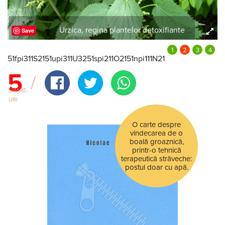
Urzica, regina plantelor detoxifiante
Save
51fpi311S2151upi311U3251spi211O2151npi111N21
5
SHARE-
URI
O carte despre
vindecarea de o
boală groaznică,
printr-o tehnică
terapeutică străveche:
postul doar cu apă.