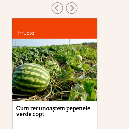
Fructe
G
Cum recunoaştem pepenele
De
verde copt