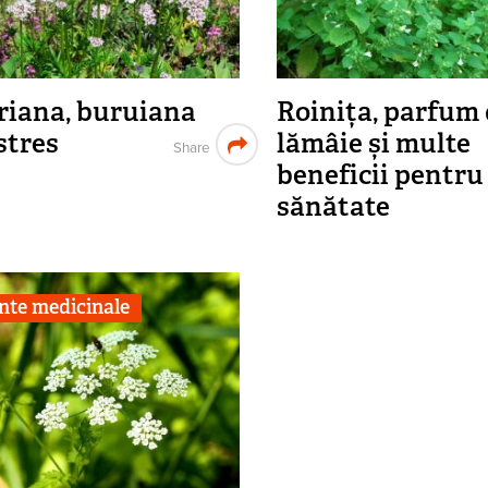
riana, buruiana
Roinița, parfum
stres
lămâie și multe
Share
beneficii pentru
sănătate
nte medicinale