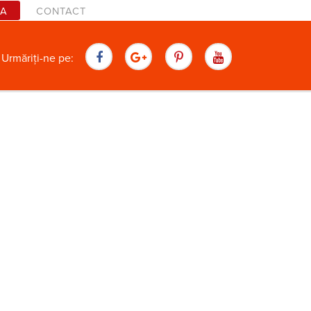
TA
CONTACT
are
Urmăriți-ne pe: