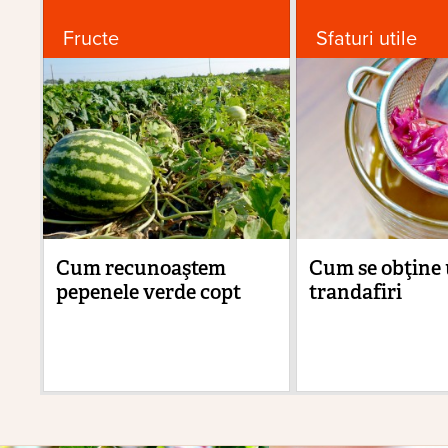
Fructe
Sfaturi utile
Cum recunoaştem
Cum se obţine 
pepenele verde copt
trandafiri