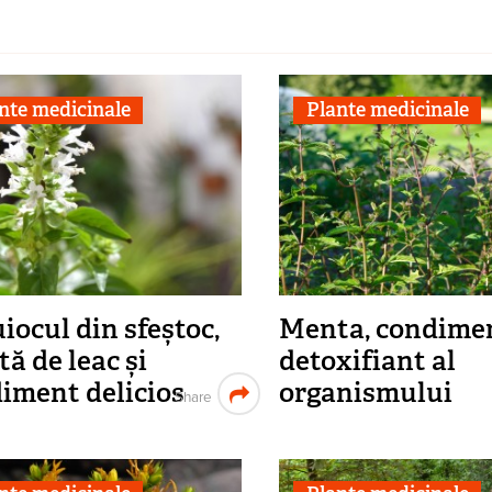
nte medicinale
Plante medicinale
iocul din sfeștoc,
Menta, condimen
tă de leac și
detoxifiant al
iment delicios
organismului
Share