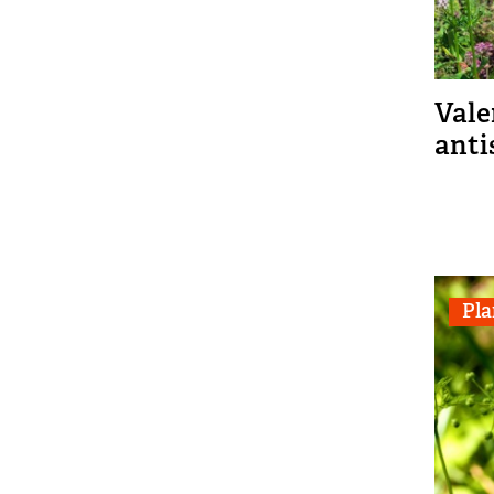
Vale
anti
Pla