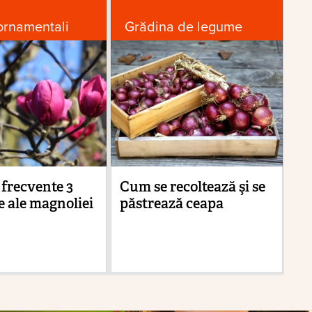
ornamentali
Grădina de legume
D
 frecvente 3
Cum se recoltează şi se
Du
 ale magnoliei
păstrează ceapa
vi
ca