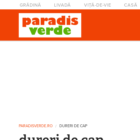
Mergi la conţinutul principal
Meniu principal
GRĂDINĂ
LIVADĂ
VIȚĂ-DE-VIE
CASĂ
Eşti aici
PARADISVERDE.RO
DURERI DE CAP
dureri de cap