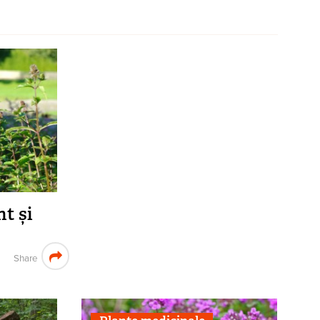
t și
Share