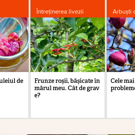
Întreținerea livezii
Arbuști 
uleiul de
Frunze roșii, bășicate în
Cele mai
mărul meu. Cât de grav
probleme
e?