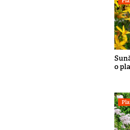
Pla
Sună
o pl
Pla