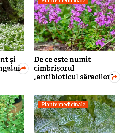
Plante medicinale
nt și
De ce este numit
ngelui
cimbrișorul
Share
„antibioticul săracilor”
Share
Plante medicinale