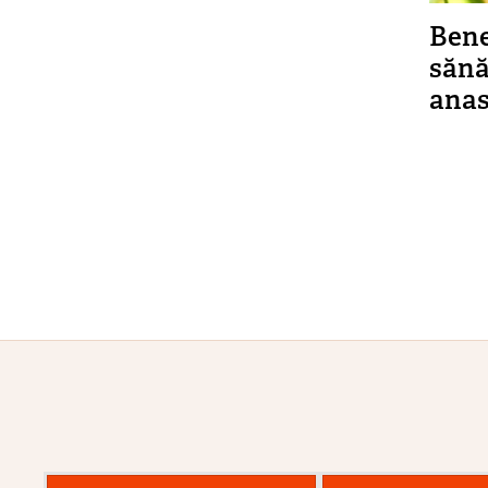
Bene
sănă
anas
Pagi