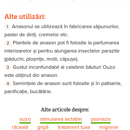
Alte utilizări:
Anasonul se utilizează în fabricarea săpunurilor,
pastei de dinți, cremelor etc.
Plantele de anason pot fi folosite la parfumarea
interioarelor și pentru alungarea insectelor parazite
(păduchi, ploșnițe, molii, căpușe).
Gustul inconfundabil al celebrei băuturi Ouzo
este obținut din anason.
Semințele de anason sunt folosite și în patiserie,
panificație, bucătărie.
Alte articole despre:
ouzo
stimularea lactației
psoriazis
răceală
gripă
tratament tuse
migrene