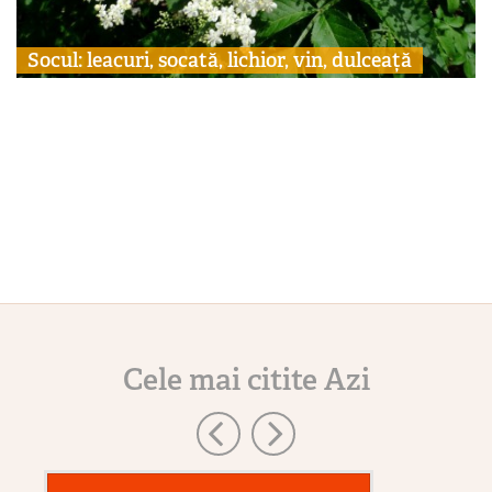
Socul: leacuri, socată, lichior, vin, dulceață
Cele mai citite Azi