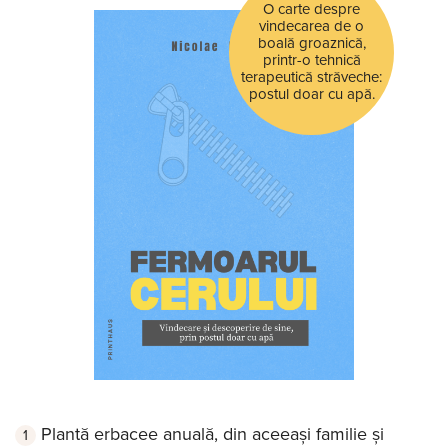
O carte despre
vindecarea de o
boală groaznică,
printr-o tehnică
terapeutică străveche:
postul doar cu apă.
Plantă erbacee anuală, din aceeași familie și