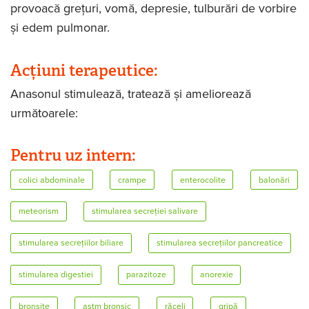
provoacă grețuri, vomă, depresie, tulburări de vorbire
și edem pulmonar.
Acțiuni terapeutice:
Anasonul stimulează, tratează și ameliorează
următoarele:
Pentru uz intern:
colici abdominale
crampe
enterocolite
balonări
meteorism
stimularea secreției salivare
stimularea secrețiilor biliare
stimularea secrețiilor pancreatice
stimularea digestiei
parazitoze
anorexie
bronșite
astm bronșic
răceli
gripă