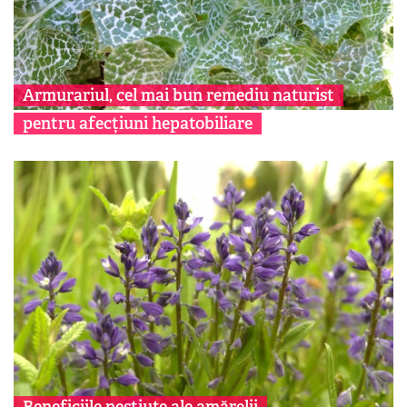
Armurariul, cel mai bun remediu naturist
pentru afecțiuni hepatobiliare
Beneficiile neștiute ale amărelii