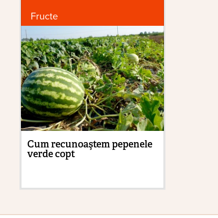
Fructe
G
Cum recunoaştem pepenele
Cu
verde copt
pă