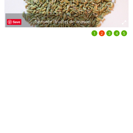
Semințe (fructe) de anason
Save