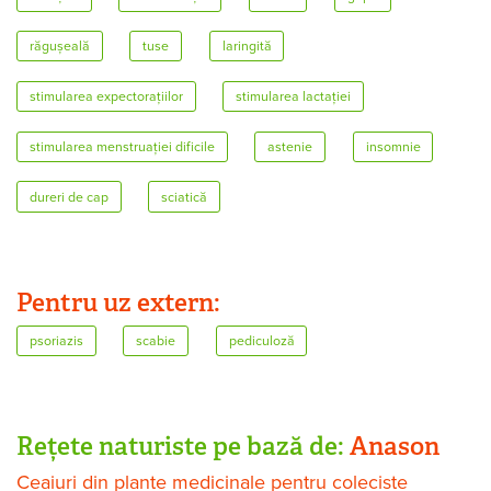
răgușeală
tuse
laringită
stimularea expectorațiilor
stimularea lactației
stimularea menstruației dificile
astenie
insomnie
dureri de cap
sciatică
Pentru uz extern:
psoriazis
scabie
pediculoză
Rețete naturiste pe bază de:
Anason
Ceaiuri din plante medicinale pentru coleciste