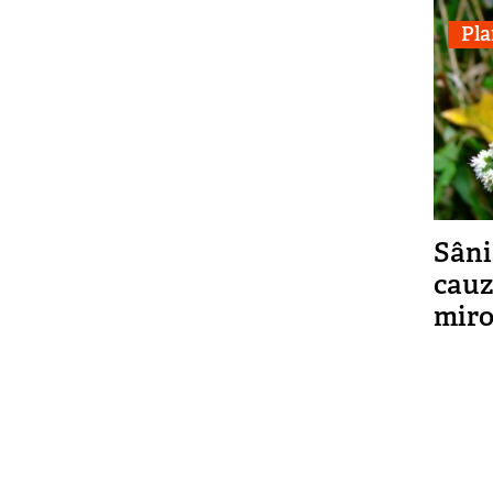
Pla
Sâni
cauz
miro