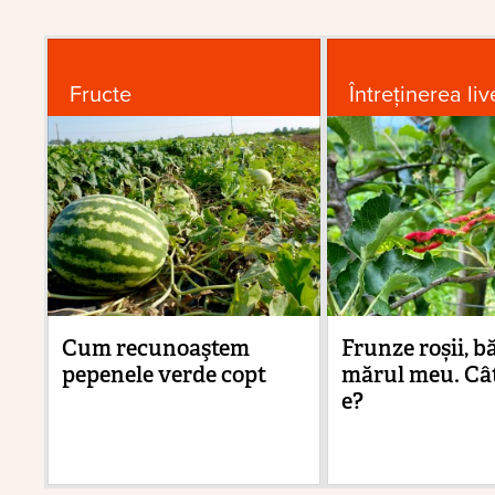
Fructe
Întreținerea liv
Cum recunoaştem
Frunze roșii, b
pepenele verde copt
mărul meu. Cât
e?