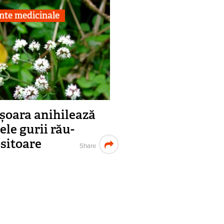
nte medicinale
șoara anihilează
ele gurii rău-
sitoare
Share