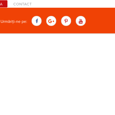
TA
CONTACT
are
Urmăriți-ne pe: