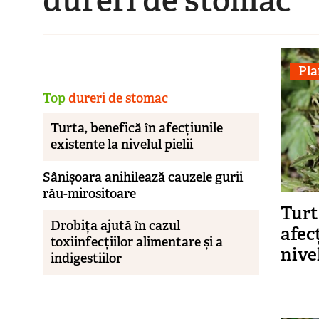
Pla
Top
dureri de stomac
Turta, benefică în afecțiunile
existente la nivelul pielii
Sânișoara anihilează cauzele gurii
rău-mirositoare
Turt
Drobița ajută în cazul
afec
toxiinfecțiilor alimentare și a
nivel
indigestiilor