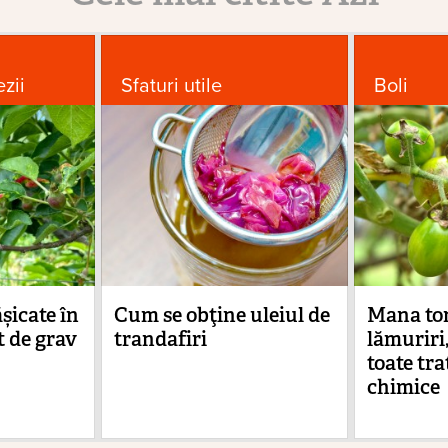
ezii
Sfaturi utile
Boli
ășicate în
Cum se obţine uleiul de
Mana to
 de grav
trandafiri
lămuriri,
toate tr
chimice