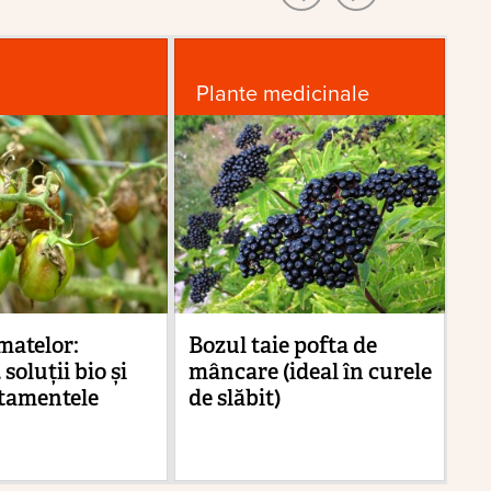
Plante medicinale
G
matelor:
Bozul taie pofta de
Cu
 soluții bio și
mâncare (ideal în curele
pă
atamentele
de slăbit)