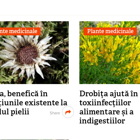
nte medicinale
Plante medicinale
a, benefică în
Drobița ajută în
țiunile existente la
toxiinfecțiilor
ul pielii
alimentare și a
Share
indigestiilor