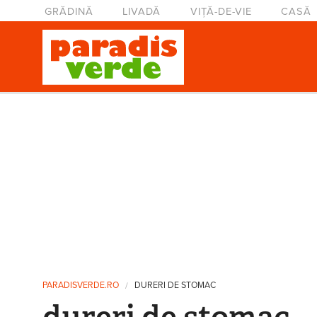
Mergi la conţinutul principal
Meniu principal
GRĂDINĂ
LIVADĂ
VIȚĂ-DE-VIE
CASĂ
Eşti aici
PARADISVERDE.RO
DURERI DE STOMAC
dureri de stomac