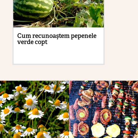
Cum recunoaştem pepenele
Pu
verde copt
he
ci