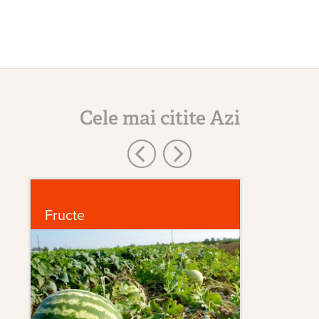
Cele mai citite Azi
Fructe
P