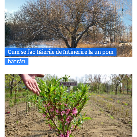
Cum se fac tăierile de întinerire la un pom
bătrân