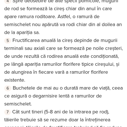
Spre deosebire de alte specii pomicole, mugurii
de rod se formează la cireș chiar din anul în care
apare ramura roditoare. Astfel, o ramură de
semischelet nou apărută va rodi chiar din al doilea an
de la apariția sa.
Fructificarea anuală la cireș depinde de mugurii
terminali sau axiali care se formează pe noile creșteri,
de unde rezultă că rodirea anuală este condiționată,
pe lângă apariția ramurilor florifere tipice cireșului, și
de alungirea în fiecare vară a ramurilor florifere
existente.
Buchetele de mai au o durată mare de viață, ceea
ce asigură o degarnisire lentă a ramurilor de
semischelet.
Cât sunt tineri (5-8 ani de la intrarea pe rod),
tăierile trebuie să se rezume doar la întreținerea