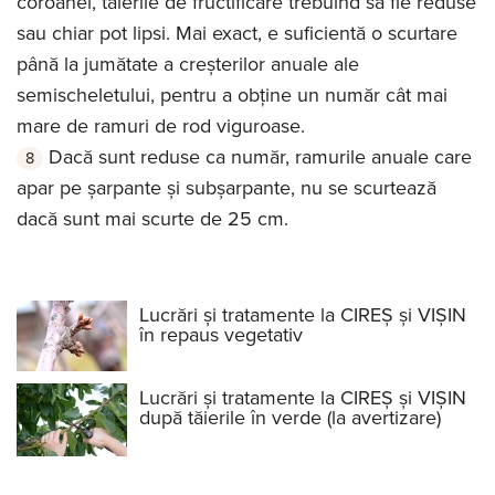
coroanei, tăierile de fructificare trebuind să fie reduse
sau chiar pot lipsi. Mai exact, e suficientă o scurtare
până la jumătate a creșterilor anuale ale
semischeletului, pentru a obține un număr cât mai
mare de ramuri de rod viguroase.
Dacă sunt reduse ca număr, ramurile anuale care
apar pe șarpante și subșarpante, nu se scurtează
dacă sunt mai scurte de 25 cm.
Lucrări și tratamente la CIREȘ și VIȘIN
în repaus vegetativ
Lucrări și tratamente la CIREȘ și VIȘIN
după tăierile în verde (la avertizare)