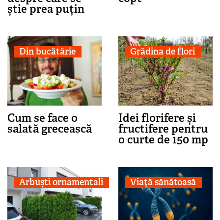
știe prea puțin
Din bucătărie
Grădina de flori
Cum se face o
Idei florifere și
salată grecească
fructifere pentru
o curte de 150 mp
Arbuști ornamentali
Viaţă sănătoasă