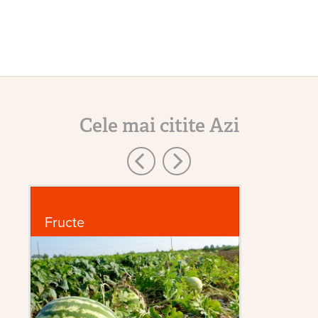
Cele mai citite Azi
Fructe
În