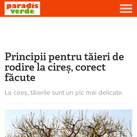
Mergi la conţinutul principal
Grădină
Livadă
Principii pentru tăieri de
Eşti aici
Viță-de-vie
rodire la cireș, corect
Casă
făcute
Producători de vin
La cireș, tăierile sunt un pic mai delicate.
Promovează afacerea ta
Contact