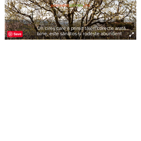
Un cireș care a primit tăieri corecte arată
bine, este sănătos și rodește abundent
Save