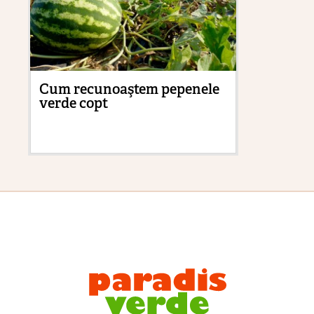
Cum recunoaştem pepenele
Fr
verde copt
mă