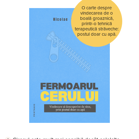
O carte despre
vindecarea de o
boală groaznică,
printr-o tehnică
terapeutică străveche:
postul doar cu apă.