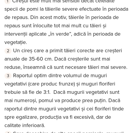
Cireșul este mult mai sensibil decât celelalte
specii de pomi la tăierile severe efectuate în perioada
de repaus. Din acest motiv, tăierile în perioada de
repaus sunt înlocuite tot mai mult cu tăieri și
intervenții aplicate „în verde”, adică în perioada de
vegetație.
Un cireș care a primit tăieri corecte are creșteri
anuale de 35-60 cm. Dacă creșterile sunt mai
reduse, înseamnă că sunt necesare tăieri mai severe.
Raportul optim dintre volumul de muguri
vegetativi (care produc frunze) și muguri floriferi
trebuie să fie de 3:1. Dacă mugurii vegetativi sunt
mai numeroși, pomul va produce prea puțin. Dacă
raportul dintre mugurii vegetativi și cei floriferi tinde
spre egalizare, producția va fi excesivă, dar de
calitate inferioară.