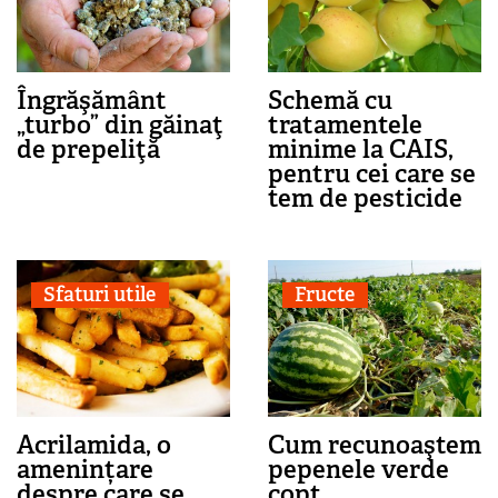
Îngrăşământ
Schemă cu
„turbo” din găinaţ
tratamentele
de prepeliţă
minime la CAIS,
pentru cei care se
tem de pesticide
Sfaturi utile
Fructe
Acrilamida, o
Cum recunoaştem
amenințare
pepenele verde
despre care se
copt