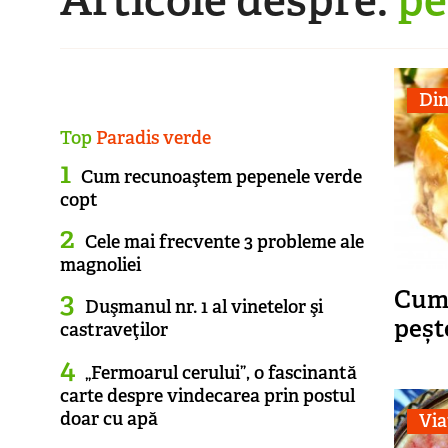
Din
Top
Paradis verde
Cum recunoaştem pepenele verde
copt
Cele mai frecvente 3 probleme ale
magnoliei
Cum 
Duşmanul nr. 1 al vinetelor şi
peșt
castraveţilor
„Fermoarul cerului”, o fascinantă
carte despre vindecarea prin postul
doar cu apă
Via