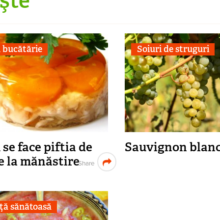
 bucătărie
Soiuri de struguri
se face piftia de
Sauvignon blan
e la mănăstire
Share
ţă sănătoasă