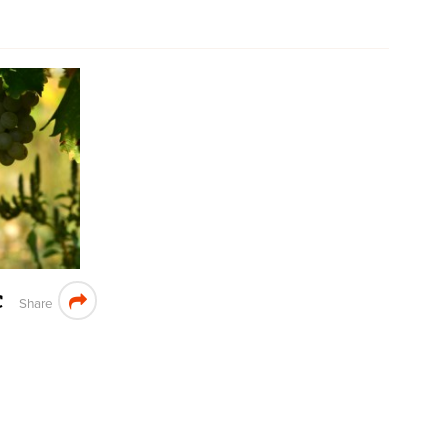
c
Share