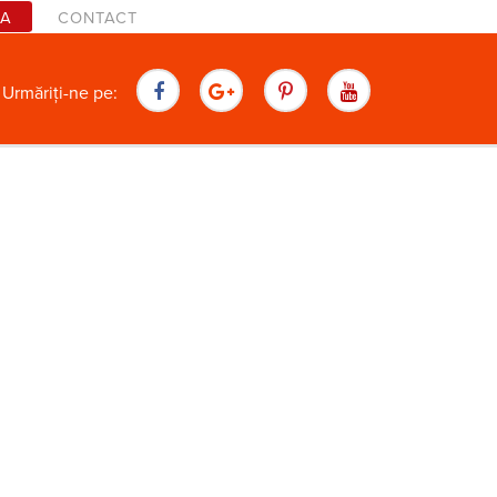
TA
CONTACT
are
Urmăriți-ne pe: