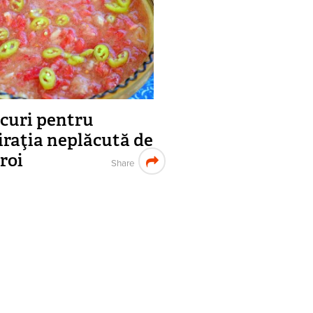
acuri pentru
iraţia neplăcută de
roi
Share