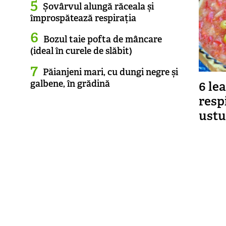
Șovârvul alungă răceala și
împrospătează respirația
Bozul taie pofta de mâncare
(ideal în curele de slăbit)
Păianjeni mari, cu dungi negre și
galbene, în grădină
6 le
resp
ustu