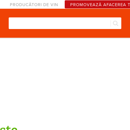
PRODUCĂTORI DE VIN
PROMOVEAZĂ AFACEREA 
Căut
Formular de căutare
şte