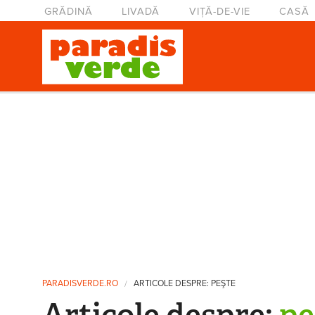
Mergi la conţinutul principal
Meniu principal
GRĂDINĂ
LIVADĂ
VIȚĂ-DE-VIE
CASĂ
Eşti aici
PARADISVERDE.RO
ARTICOLE DESPRE: PEŞTE
Articole despre:
pe