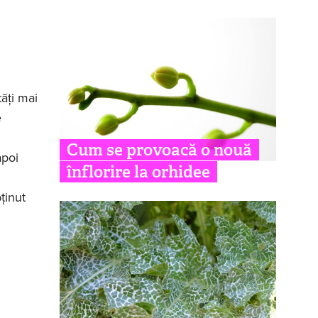
tăţi mai
e
Cum se provoacă o nouă
apoi
înflorire la orhidee
ţinut