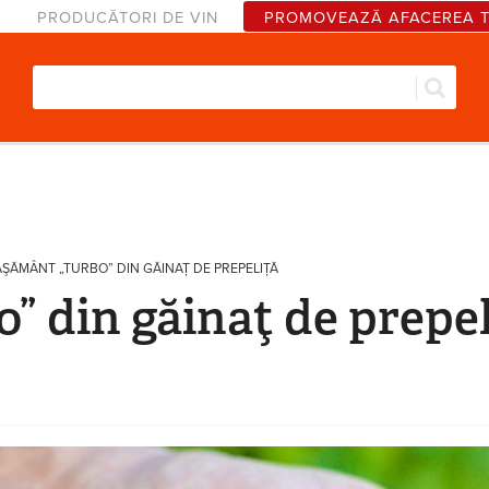
PRODUCĂTORI DE VIN
PROMOVEAZĂ AFACEREA 
Căut
Formular de căutare
ŞĂMÂNT „TURBO” DIN GĂINAŢ DE PREPELIŢĂ
” din găinaţ de prepel