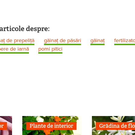
articole despre:
aţ de prepeliţă
găinaţ de păsări
găinaţ
fertilizato
ere de iarnă
pomi pitici
or
Plante de interior
Grădina de flo