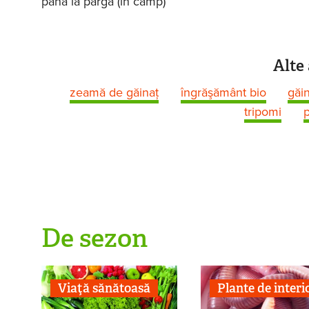
până la pârgă (în câmp)
Alte 
zeamă de găinaţ
îngrăşământ bio
găin
tripomi
p
De sezon
Viaţă sănătoasă
Plante de interi