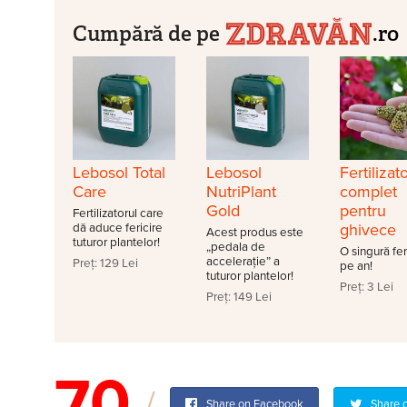
Cumpără de pe
.ro
Lebosol Total
Lebosol
Fertilizat
Care
NutriPlant
complet
Gold
pentru
Fertilizatorul care
ghivece
dă aduce fericire
Acest produs este
tuturor plantelor!
„pedala de
O singură fer
accelerație” a
Preț: 129 Lei
pe an!
tuturor plantelor!
Preț: 3 Lei
Preț: 149 Lei
70
Share on Facebook
Share o