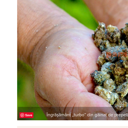
Îngrăşământ „turbo” din găinaţ de prepeli
Save