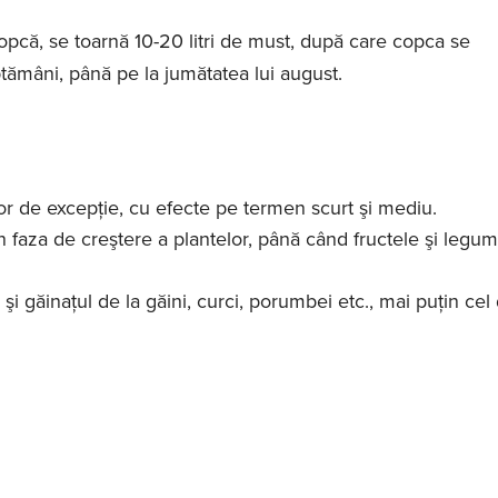
opcă, se toarnă 10-20 litri de must, după care copca se
tămâni, până pe la jumătatea lui august.
tor de excepţie, cu efecte pe termen scurt şi mediu.
 faza de creştere a plantelor, până când fructele şi legu
 şi găinaţul de la găini, curci, porumbei etc., mai puţin cel 