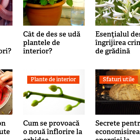
Cât de des se udă
Esenţialul de
plantele de
îngrijirea cri
ori?
interior?
de grădină
Plante de interior
Sfaturi utile
on
Cum se provoacă
Secrete pent
ute
o nouă înflorire la
economisirea
orhidee
energiei la