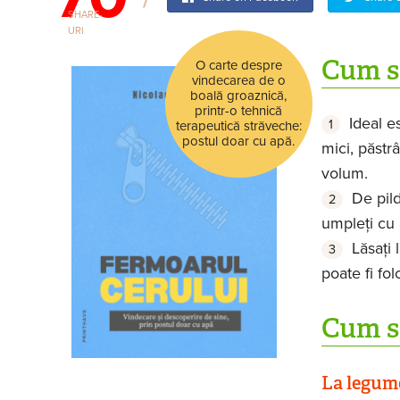
SHARE-
URI
Cum s
O carte despre
vindecarea de o
boală groaznică,
printr-o tehnică
Ideal es
terapeutică străveche:
postul doar cu apă.
mici, păstr
volum.
De pild
umpleţi cu 
Lăsaţi 
poate fi fol
Cum s
La legum