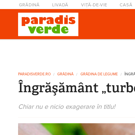
Mergi la conţinutul principal
Meniu principal
GRĂDINĂ
LIVADĂ
VIȚĂ-DE-VIE
CASĂ
Eşti aici
PARADISVERDE.RO
GRĂDINĂ
GRĂDINA DE LEGUME
ÎNGRĂ
Îngrăşământ „turbo
Chiar nu e nicio exagerare în titlu!