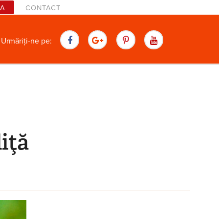
TA
CONTACT
are
Urmăriți-ne pe:
iţă