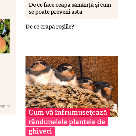
De ce face ceapa sămânță și cum
se poate preveni asta
De ce crapă roşiile?
van.ro
Cum vă înfrumuseţează
rândunelele plantele de
ghiveci