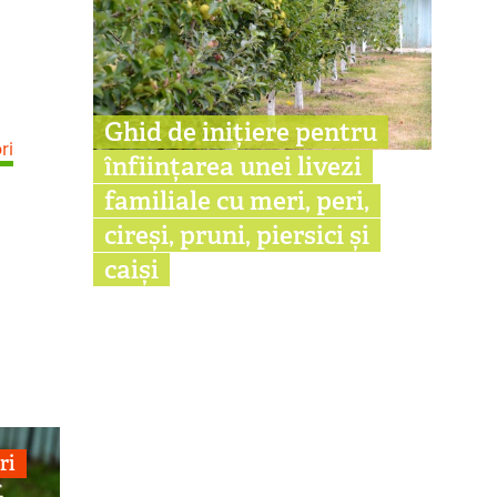
Ghid de inițiere pentru
ri
înființarea unei livezi
familiale cu meri, peri,
cireși, pruni, piersici și
caiși
ri