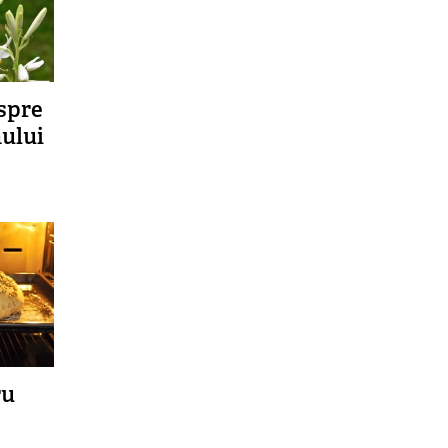
spre
nului
ru