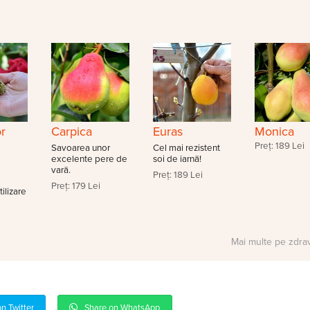
or
Carpica
Euras
Monica
Preț: 189 Lei
Savoarea unor
Cel mai rezistent
excelente pere de
soi de iarnă!
vară.
Preț: 189 Lei
Preț: 179 Lei
tilizare
Mai multe pe zdra
n Twitter
Share on WhatsApp