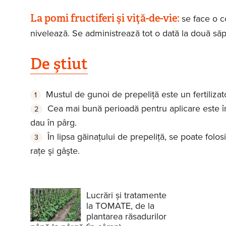
La pomi fructiferi şi viţă-de-vie:
se face o c
nivelează. Se administrează tot o dată la două săp
De ştiut
Mustul de gunoi de prepeliţă este un fertiliza
Cea mai bună perioadă pentru aplicare este în
dau în pârg.
În lipsa găinaţului de prepeliţă, se poate folosi
raţe şi gâşte.
Lucrări și tratamente
la TOMATE, de la
plantarea răsadurilor