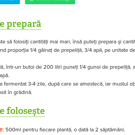
e prepară
te să folosiţi cantităţi mai mari, însă puteţi prepara şi canti
ând proporţia 1/4 găinaţ de prepeliţă, 3/4 apă, pe unitate d
ă, într-un butoi de 200 litri puneţi 1/4 gunoi de prepeliţă, 
apă.
la fermentat 3-4 zile, după care se amestecă, iar mustul ob
osit în grădină.
e foloseşte
e:
500ml pentru fiecare plantă, o dată la 2 săptămâni.