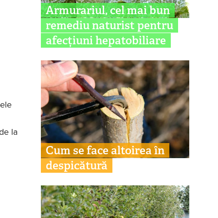
Armurariul, cel mai bun
remediu naturist pentru
afecțiuni hepatobiliare
mele
de la
Cum se face altoirea în
despicătură