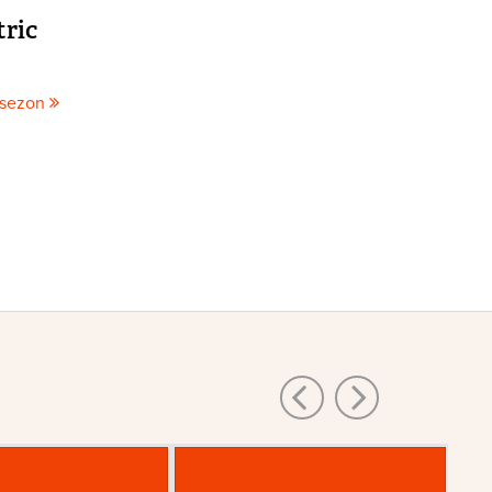
tric
 sezon