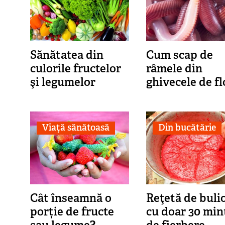
Sănătatea din
Cum scap de
culorile fructelor
râmele din
şi legumelor
ghivecele de fl
Viaţă sănătoasă
Din bucătărie
Cât înseamnă o
Reţetă de buli
porție de fructe
cu doar 30 min
sau legume?
de fierbere