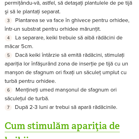
permiţându-vă, astfel, să detaşaţi plantulele de pe tijă
şi să le plantaţi separat.
Plantarea se va face în ghivece pentru orhidee,
într-un substrat pentru orhidee mărunţit.
La separare, keiki trebuie să aibă rădăcini de
măcar 5cm.
Dacă keiki întârzie să emită rădăcini, stimulaţi
apariţia lor înfăşurând zona de inserţie pe tijă cu un
manşon de sfagnum ori fixaţi un săculeţ umplut cu
turbă pentru orhidee.
Menţineţi umed manşonul de sfagnum ori
săculeţul de turbă.
După 2-3 luni ar trebui să apară rădăcinile.
Cum stimulăm apariţia de