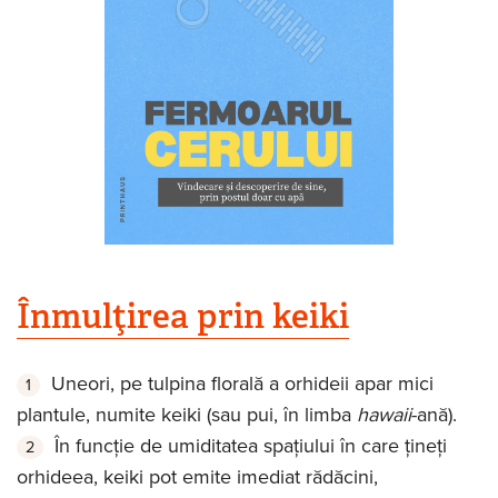
Înmulţirea prin keiki
Uneori, pe tulpina florală a orhideii apar mici
plantule, numite keiki (sau pui, în limba
hawaii
-ană).
În funcţie de umiditatea spaţiului în care ţineţi
orhideea, keiki pot emite imediat rădăcini,