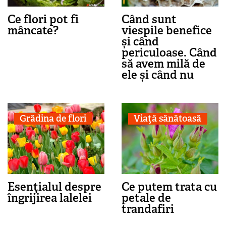
Ce flori pot fi
Când sunt
mâncate?
viespile benefice
și când
periculoase. Când
să avem milă de
ele și când nu
Grădina de flori
Viaţă sănătoasă
Esenţialul despre
Ce putem trata cu
îngrijirea lalelei
petale de
trandafiri