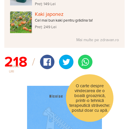
Preț: 149 Lei
Kaki japonez
Cel mai bun kaki pentru grădina ta!
Preț: 249 Lei
Mai multe pe zdravan.ro
218
SHARE-
URI
O carte despre
vindecarea de o
boală groaznică,
printr-o tehnică
terapeutică străveche:
postul doar cu apă.