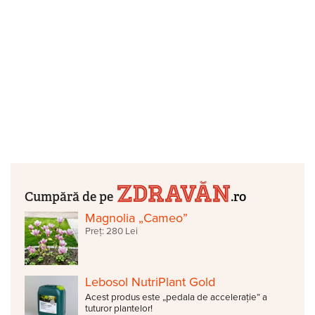
Cumpără de pe
.ro
Magnolia „Cameo”
Preț: 280 Lei
Lebosol NutriPlant Gold
Acest produs este „pedala de accelerație” a
tuturor plantelor!