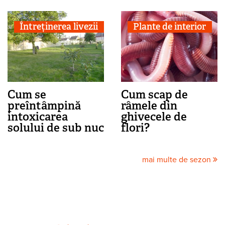
Întreținerea livezii
Plante de interior
Cum se
Cum scap de
preîntâmpină
râmele din
intoxicarea
ghivecele de
solului de sub nuc
flori?
mai multe de sezon