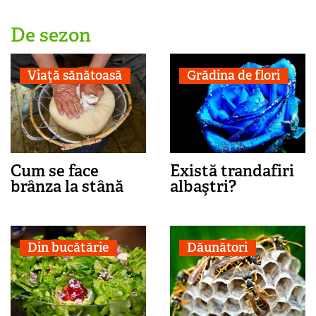
De sezon
Viaţă sănătoasă
Grădina de flori
Cum se face
Există trandafiri
brânza la stână
albaştri?
Din bucătărie
Dăunători