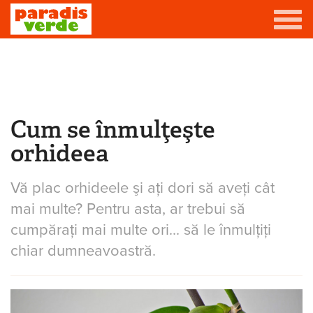
Mergi la conţinutul principal
Grădină
Livadă
Cum se înmulţeşte
Eşti aici
Viță-de-vie
orhideea
Casă
Vă plac orhideele şi aţi dori să aveţi cât
Producători de vin
mai multe? Pentru asta, ar trebui să
Promovează afacerea ta
cumpăraţi mai multe ori... să le înmulţiţi
chiar dumneavoastră.
Contact