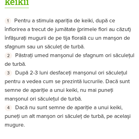
keikii
Pentru a stimula apariţia de keiki, după ce
înflorirea a trecut de jumătate (primele flori au căzut)
înfăşuraţi mugurii de pe tija florală cu un manşon de
sfagnum sau un săculeţ de turbă.
Păstraţi umed manşonul de sfagnum ori săculeţul
de turbă.
După 2-3 luni desfaceţi manşonul ori săculeţul
pentru a vedea cum se prezintă lucrurile. Dacă sunt
semne de apariţie a unui keiki, nu mai puneţi
manşonul ori săculeţul de turbă.
Dacă nu sunt semne de apariţie a unui keiki,
puneţi un alt manşon ori săculeţ de turbă, pe acelaşi
mugure.