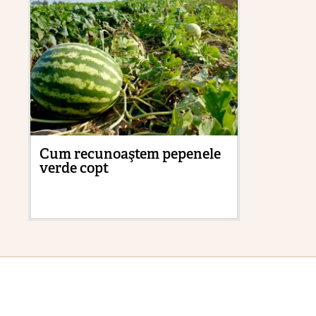
Cum recunoaştem pepenele
Pă
verde copt
ne