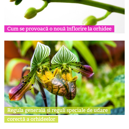
Cum se provoacă o nouă înflorire la orhidee
Regula generală și reguli speciale de udare
corectă a orhideelor