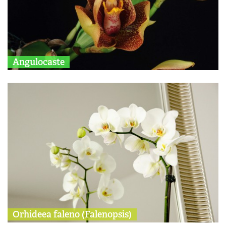
Angulocaste
Orhideea faleno (Falenopsis)