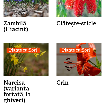
Zambilă
Clătește-sticle
(Hiacint)
Plante cu flori
Plante cu flori
Narcisa
Crin
(varianta
forțată, la
ghiveci)