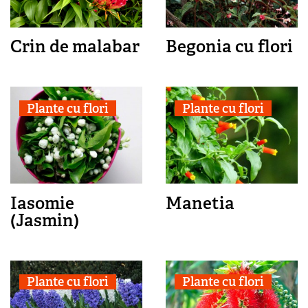
Crin de malabar
Begonia cu flori
Plante cu flori
Plante cu flori
Iasomie
Manetia
(Jasmin)
Plante cu flori
Plante cu flori