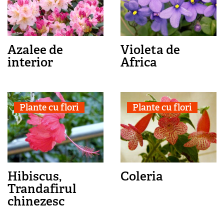
Azalee de
Violeta de
interior
Africa
Plante cu flori
Plante cu flori
Hibiscus,
Coleria
Trandafirul
chinezesc