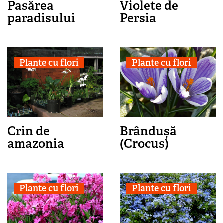
Pasărea
Violete de
paradisului
Persia
Plante cu flori
Plante cu flori
Crin de
Brândușă
amazonia
(Crocus)
Plante cu flori
Plante cu flori