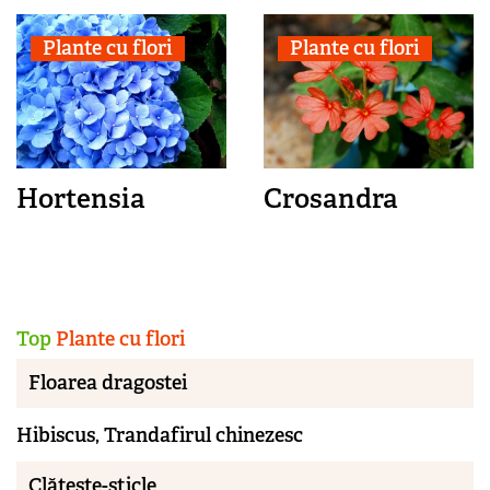
Plante cu flori
Plante cu flori
Hortensia
Crosandra
Top
Plante cu flori
Floarea dragostei
Hibiscus, Trandafirul chinezesc
Clătește-sticle