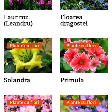
Laur roz
Floarea
(Leandru)
dragostei
Plante cu flori
Plante cu flori
Solandra
Primula
Plante cu flori
Plante cu flori