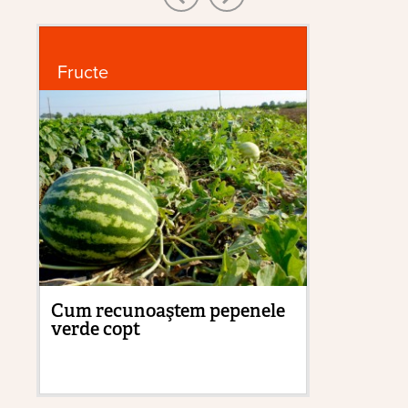
Fructe
Sf
Cum recunoaştem pepenele
Cu
verde copt
tr