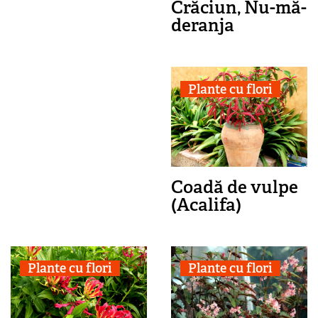
Crăciun, Nu-mă-
deranja
Plante cu flori
Coadă de vulpe
(Acalifa)
Plante cu flori
Plante cu flori